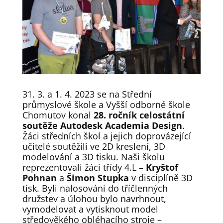
31. 3. a 1. 4. 2023 se na Střední
průmyslové škole a Vyšší odborné škole
Chomutov konal
28. ročník celostátní
soutěže Autodesk Academia Design
.
Žáci středních škol a jejich doprovázející
učitelé soutěžili ve 2D kreslení, 3D
modelování a 3D tisku. Naši školu
reprezentovali žáci třídy 4.L –
Kryštof
Pohnan
a
Šimon Stupka
v disciplíně 3D
tisk. Byli nalosováni do tříčlenných
družstev a úlohou bylo navrhnout,
vymodelovat a vytisknout model
středověkého obléhacího stroje –