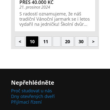
PŘES 40.000 KČ
21. prosince 2024
S radostí oznamujeme, že náš
tradiční Vánoční jarmark se i letos
vydařil na jedničku! Školní dvůr...
<
10
11
20
30
>
Nepřehlédněte
Proč studovat u nás
Dny otevřených dveří
Přijímací řízení