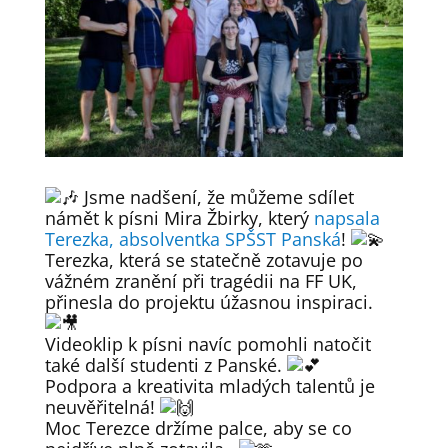
Jsme nadšení, že můžeme sdílet
námět k písni Mira Žbirky, který
napsala
Terezka, absolventka SPŠST Panská
!
Terezka, která se statečně zotavuje po
vážném zranění při tragédii na FF UK,
přinesla do projektu úžasnou inspiraci.
Videoklip k písni navíc pomohli natočit
také další studenti z Panské.
Podpora a kreativita mladých talentů je
neuvěřitelná!
Moc Terezce držíme palce, aby se co