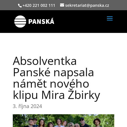
+420 221 002 111
sekretariat@panska.cz
Absolventka
Panské napsala
námět nového
klipu Mira Žbirky
3. října 2024