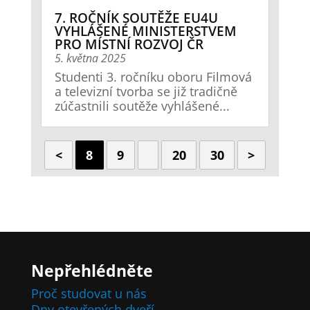
7. ROČNÍK SOUTĚŽE EU4U
VYHLÁŠENÉ MINISTERSTVEM
PRO MÍSTNÍ ROZVOJ ČR
5. května 2025
Studenti 3. ročníku oboru Filmová
a televizní tvorba se již tradičně
zúčastnili soutěže vyhlášené...
<
8
9
20
30
>
Nepřehlédněte
Proč studovat u nás
Dny otevřených dveří