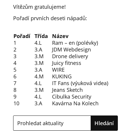
Vítězům gratulujeme!
Pořadí prvních deseti nápadů:
Pořadí
Třída
Název
1
4.L
Ram – en (polévky)
2
3.A
JDM Webdesign
3
3.M
Drone delivery
4
3.M
Juicy fitness
5
3.A
WIRE
6
4.M
KUKING
7
4.L
IT Fans (výuková videa)
8
3.M
Jeans Sketch
9
4.L
Cibulka Security
10
3.A
Kavárna Na Kolech