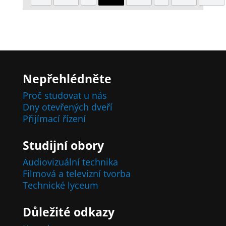
Nepřehlédněte
Proč studovat u nás
Dny otevřených dveří
Přijímací řízení
Studijní obory
Audiovizuální technika
Filmová a televizní tvorba
Technické lyceum
Důležité odkazy