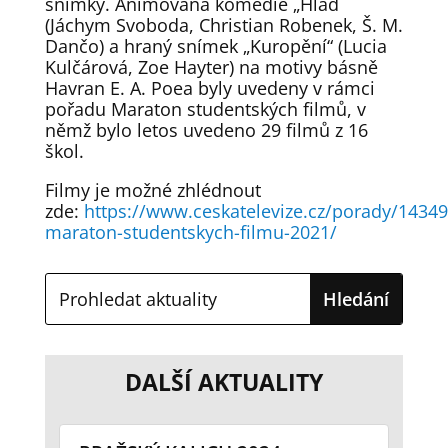
snímky. Animovaná komedie „Hlad
(Jáchym Svoboda, Christian Robenek, Š. M.
Dančo) a hraný snímek „Kuropění“ (Lucia
Kulčárová, Zoe Hayter) na motivy básně
Havran E. A. Poea byly uvedeny v rámci
pořadu Maraton studentských filmů, v
němž bylo letos uvedeno 29 filmů z 16
škol.
Filmy je možné zhlédnout
zde:
https://www.ceskatelevize.cz/porady/1434
maraton-studentskych-filmu-2021/
DALŠÍ AKTUALITY