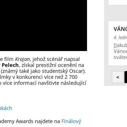
VÁNO
4. led
[Jaku
Vánoc
sváte
e film
Krajan
, jehož scénář napsal
r Pelech
, získal prestižní ocenění na
(známý také jako studentský Oscar).
nímky v konkurenci více než 2 700
<
o více informací navštivte následující
nkách
Academy Awards najdete na
Finálový