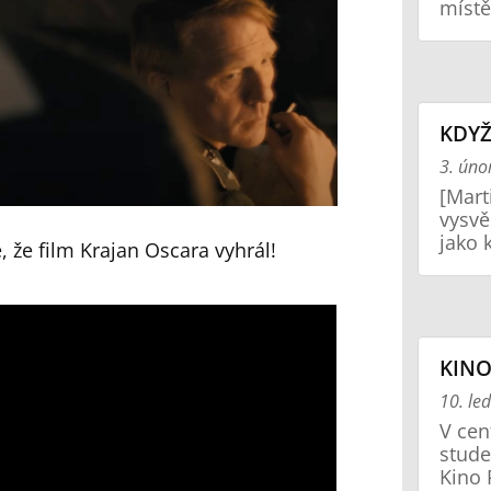
místě
KDYŽ
3. úno
[Mart
vysvě
jako 
 že film Krajan Oscara vyhrál!
KINO
10. le
V cen
stude
Kino 