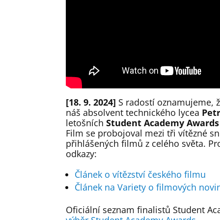
[18. 9. 2024]
S radostí oznamujeme, ž
náš absolvent technického lycea
Pet
letošních
Student Academy Awards
Film se probojoval mezi tři vítězné s
přihlášených filmů z celého světa. Pr
odkazy:
Článek o vítězství českého filmu
Článek na Variety o filmových novi
Oficiální seznam finalistů Student 
výběr Student Academy Awards
.