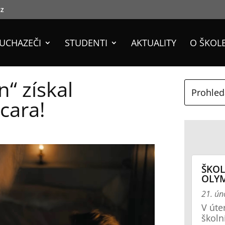
cz
UCHAZEČI
STUDENTI
AKTUALITY
O ŠKOL
n“ získal
cara!
ŠKOL
OLY
21. ún
V úte
školn