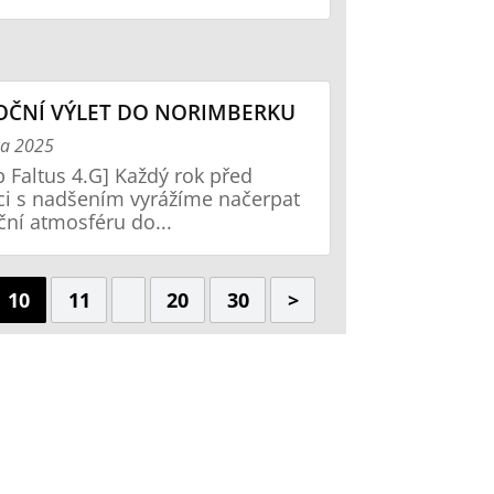
ČNÍ VÝLET DO NORIMBERKU
na 2025
b Faltus 4.G] Každý rok před
i s nadšením vyrážíme načerpat
ční atmosféru do...
10
11
20
30
>