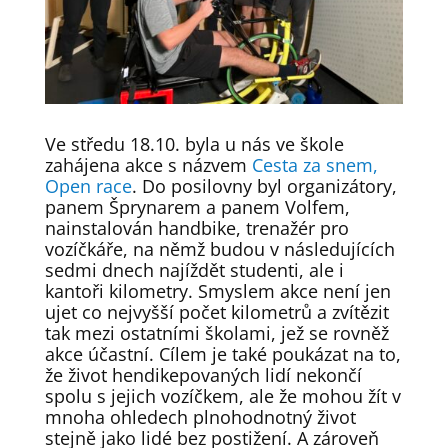
Ve středu 18.10. byla u nás ve škole
zahájena akce s názvem
Cesta za snem,
Open race
. Do posilovny byl organizátory,
panem Šprynarem a panem Volfem,
nainstalován handbike, trenažér pro
vozíčkáře, na němž budou v následujících
sedmi dnech najíždět studenti, ale i
kantoři kilometry. Smyslem akce není jen
ujet co nejvyšší počet kilometrů a zvítězit
tak mezi ostatními školami, jež se rovněž
akce účastní. Cílem je také poukázat na to,
že život hendikepovaných lidí nekončí
spolu s jejich vozíčkem, ale že mohou žít v
mnoha ohledech plnohodnotný život
stejně jako lidé bez postižení. A zároveň