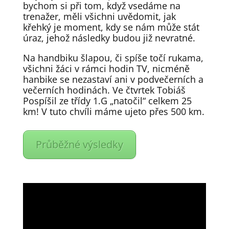
bychom si při tom, když vsedáme na
trenažer, měli všichni uvědomit, jak
křehký je moment, kdy se nám může stát
úraz, jehož následky budou již nevratné.
Na handbiku šlapou, či spíše točí rukama,
všichni žáci v rámci hodin TV, nicméně
hanbike se nezastaví ani v podvečerních a
večerních hodinách. Ve čtvrtek Tobiáš
Pospíšil ze třídy 1.G „natočil“ celkem 25
km! V tuto chvíli máme ujeto přes 500 km.
Průběžné výsledky