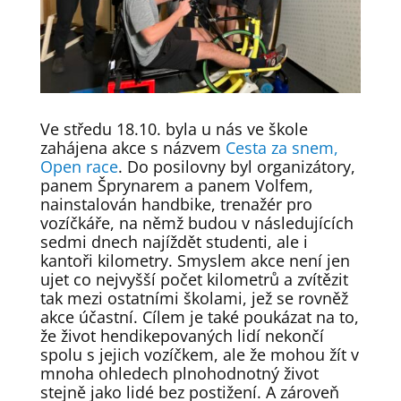
Ve středu 18.10. byla u nás ve škole
zahájena akce s názvem
Cesta za snem,
Open race
. Do posilovny byl organizátory,
panem Šprynarem a panem Volfem,
nainstalován handbike, trenažér pro
vozíčkáře, na němž budou v následujících
sedmi dnech najíždět studenti, ale i
kantoři kilometry. Smyslem akce není jen
ujet co nejvyšší počet kilometrů a zvítězit
tak mezi ostatními školami, jež se rovněž
akce účastní. Cílem je také poukázat na to,
že život hendikepovaných lidí nekončí
spolu s jejich vozíčkem, ale že mohou žít v
mnoha ohledech plnohodnotný život
stejně jako lidé bez postižení. A zároveň