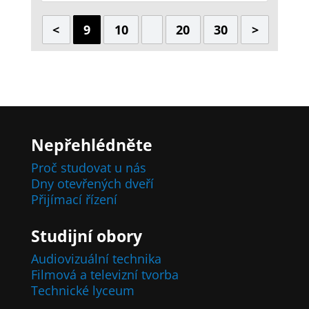
<
9
10
20
30
>
Nepřehlédněte
Proč studovat u nás
Dny otevřených dveří
Přijímací řízení
Studijní obory
Audiovizuální technika
Filmová a televizní tvorba
Technické lyceum