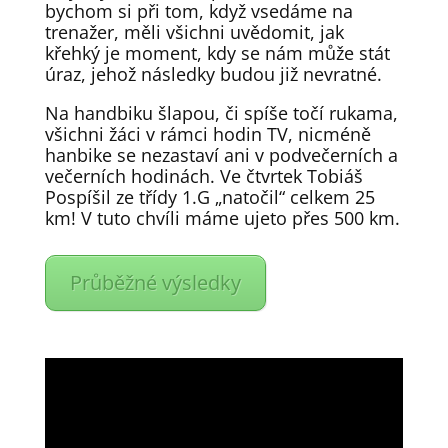
bychom si při tom, když vsedáme na
trenažer, měli všichni uvědomit, jak
křehký je moment, kdy se nám může stát
úraz, jehož následky budou již nevratné.
Na handbiku šlapou, či spíše točí rukama,
všichni žáci v rámci hodin TV, nicméně
hanbike se nezastaví ani v podvečerních a
večerních hodinách. Ve čtvrtek Tobiáš
Pospíšil ze třídy 1.G „natočil“ celkem 25
km! V tuto chvíli máme ujeto přes 500 km.
Průběžné výsledky