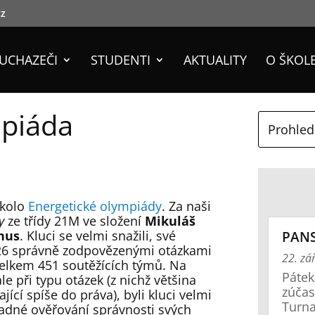
cz
UCHAZEČI
STUDENTI
AKTUALITY
O ŠKOL
mpiáda
 kolo
Energetické olympiády
. Za naši
y
ze třídy 21M ve složení
Mikuláš
nus
. Kluci se velmi snažili, své
PANS
s 26 správně zodpovězenými otázkami
22. zá
elkem 451 soutěžících týmů. Na
Pátek
 při typu otázek (z nichž většina
zúčas
cí spíše do práva), byli kluci velmi
Turnaj
kladné ověřování správnosti svých