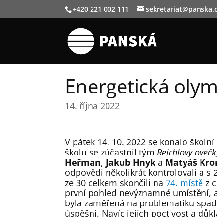
+420 221 002 111
sekretariat@panska.
Energetická oly
14. října 2022
V pátek 14. 10. 2022 se konalo školní
školu se zúčastnil tým
Reichlovy ovečk
Heřman
,
Jakub Hnyk
a
Matyáš Kro
odpovědi několikrát kontrolovali a 
ze 30 celkem skončili na
74. místě
z c
první pohled nevýznamné umístění, ale
byla zaměřená na problematiku spadají
úspěšní. Navíc jejich poctivost a dů