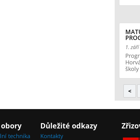
MATU
PRO
1. zář
Progr
Horvá
školy
<
 obory
Důležité odkazy
Zřizo
lní technika
Kontakty