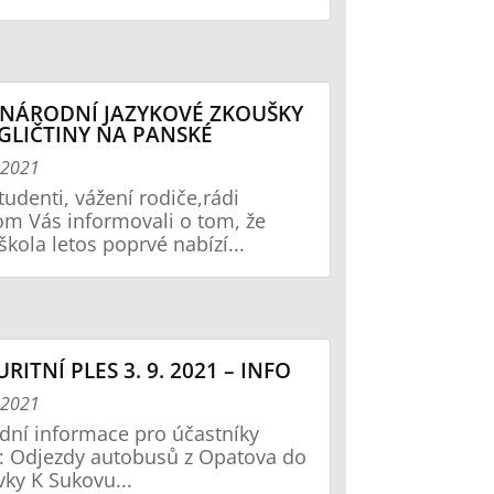
NÁRODNÍ JAZYKOVÉ ZKOUŠKY
GLIČTINY NA PANSKÉ
í 2021
studenti, vážení rodiče,rádi
m Vás informovali o tom, že
škola letos poprvé nabízí...
RITNÍ PLES 3. 9. 2021 – INFO
í 2021
dní informace pro účastníky
: Odjezdy autobusů z Opatova do
vky K Sukovu...