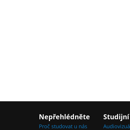
Nepřehlédněte
Studijní
Proč studovat u nás
Audiovizuá