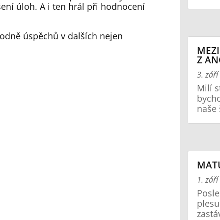
ní úloh. A i ten hrál při hodnocení
odně úspěchů v dalších nejen
MEZI
Z AN
3. zář
Milí 
bycho
naše 
MATU
1. zář
Posle
plesu
zastá