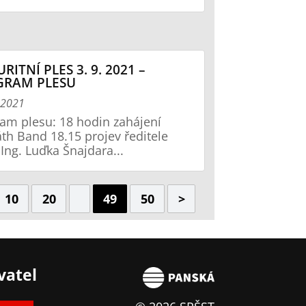
RITNÍ PLES 3. 9. 2021 –
GRAM PLESU
í 2021
am plesu: 18 hodin zahájení
th Band 18.15 projev ředitele
 Ing. Luďka Šnajdara...
10
20
49
50
>
vatel