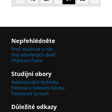
Nepřehlédněte
Proč studovat u nás
Dny otevřených dveří
Přijímací řízení
Studijní obory
Audiovizuální technika
Filmová a televizní tvorba
Technické lyceum
Důležité odkazy