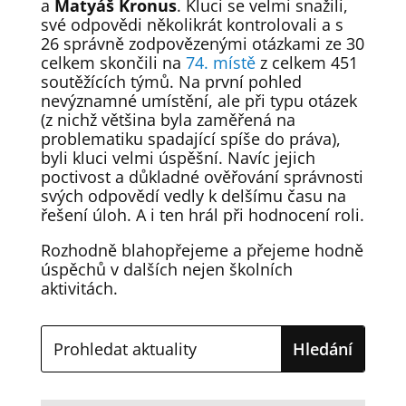
a
Matyáš Kronus
. Kluci se velmi snažili,
své odpovědi několikrát kontrolovali a s
26 správně zodpovězenými otázkami ze 30
celkem skončili na
74. místě
z celkem 451
soutěžících týmů. Na první pohled
nevýznamné umístění, ale při typu otázek
(z nichž většina byla zaměřená na
problematiku spadající spíše do práva),
byli kluci velmi úspěšní. Navíc jejich
poctivost a důkladné ověřování správnosti
svých odpovědí vedly k delšímu času na
řešení úloh. A i ten hrál při hodnocení roli.
Rozhodně blahopřejeme a přejeme hodně
úspěchů v dalších nejen školních
aktivitách.