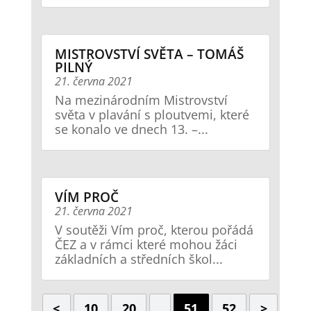
MISTROVSTVÍ SVĚTA – TOMÁŠ
PILNÝ
21. června 2021
Na mezinárodním Mistrovství
světa v plavání s ploutvemi, které
se konalo ve dnech 13. –...
VÍM PROČ
21. června 2021
V soutěži Vím proč, kterou pořádá
ČEZ a v rámci které mohou žáci
základních a středních škol...
<
10
20
51
52
>