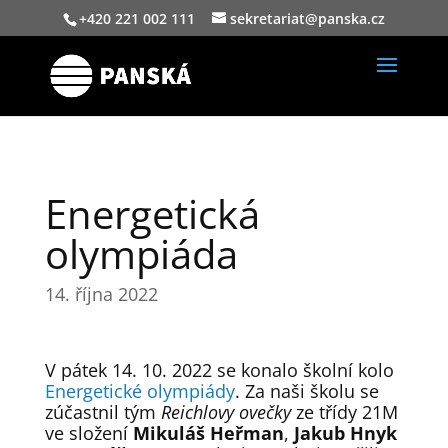
+420 221 002 111
sekretariat@panska.cz
Energetická
olympiáda
14. října 2022
V pátek 14. 10. 2022 se konalo školní kolo
Energetické olympiády
. Za naši školu se
zúčastnil tým
Reichlovy ovečky
ze třídy 21M
ve složení
Mikuláš Heřman
,
Jakub Hnyk