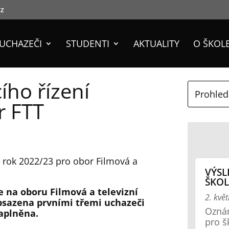
cz
UCHAZEČI
STUDENTI
AKTUALITY
O ŠKOL
ího řízení
r FTT
í rok 2022/23 pro obor Filmová a
VÝSL
ŠKOL
 na oboru Filmová a televizní
2. kvě
obsazena prvními třemi uchazeči
Oznám
naplněna.
pro š