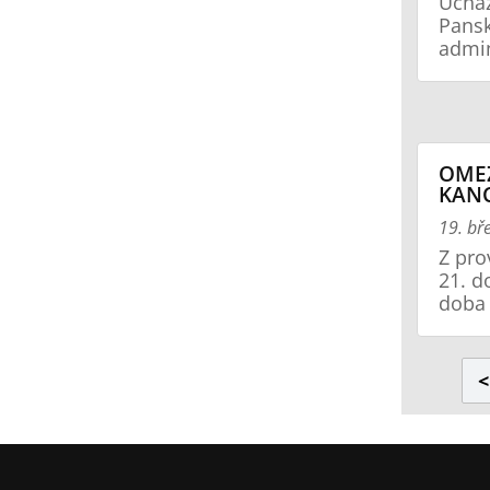
Uchaz
Pansk
admin
OME
KANC
19. bř
Z pro
21. d
doba 
<