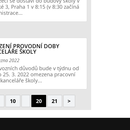
eči se dostaví do budovy školy v
é 3, Praha 1 v 8:15 (v 8:30 začíná
istrace...
ZENÍ PROVODNÍ DOBY
ELÁŘE ŠKOLY
ezna 2022
vozních důvodů bude v týdnu od
o 25. 3. 2022 omezena pracovní
kanceláře školy...
10
20
21
>