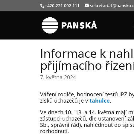
+420 221 002 111
sekretariat@panska.
Informace k nahl
přijímacího řízen
7. května 2024
Vážení rodiče, hodnocení testů JPZ 
zisků uchazečů je v
tabulce
.
Ve dnech 10., 13. a 14. května mají m
zástupci uchazečů, dle ustanovení zá
Sb., správní řád), nahlédnout do spi
rozhodnutí.