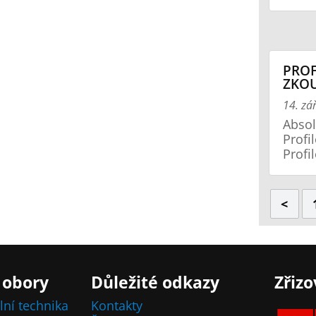
PROF
ZKOU
14. zá
Absol
Profi
Profi
<
 obory
Důležité odkazy
Zřizo
lní technika
Kontakty