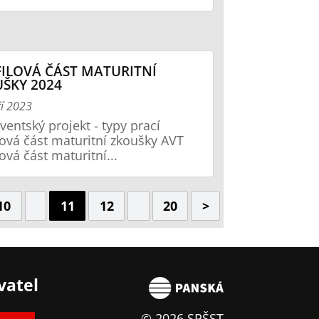
ILOVÁ ČÁST MATURITNÍ
ŠKY 2024
ří 2023
ventský projekt - typy prací
lová část maturitní zkoušky AVT
lová část maturitní...
10
11
12
20
>
vatel
© 2026 SPŠST