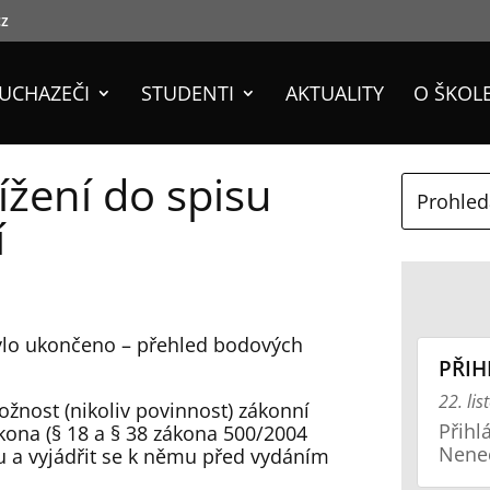
cz
UCHAZEČI
STUDENTI
AKTUALITY
O ŠKOL
ížení do spisu
í
bylo ukončeno – přehled bodových
PŘIH
22. li
ožnost (nikoliv povinnost) zákonní
Přihl
kona (§ 18 a § 38 zákona 500/2004
Nenec
su a vyjádřit se k němu před vydáním