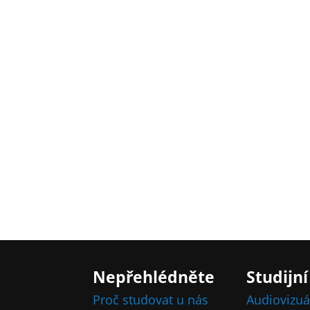
Nepřehlédněte
Studijní
Proč studovat u nás
Audiovizuá