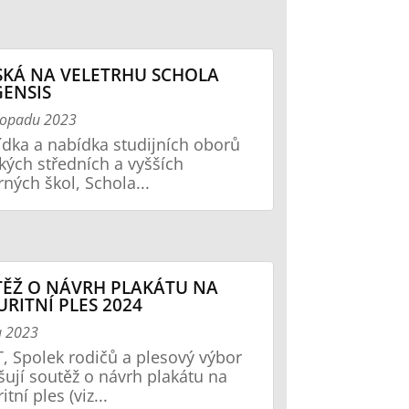
KÁ NA VELETRHU SCHOLA
ENSIS
stopadu 2023
ídka a nabídka studijních oborů
kých středních a vyšších
ných škol, Schola...
ĚŽ O NÁVRH PLAKÁTU NA
RITNÍ PLES 2024
na 2023
, Spolek rodičů a plesový výbor
šují soutěž o návrh plakátu na
tní ples (viz...