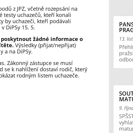
bodů z JPZ, včetně rozepsání na
 testy uchazečů, kteří konali
 by uchazeči, kteří podávali
PANS
 v DiPSy 15. 5.
PRAG
poskytnout žádné informace o
13. li
ítěte.
Výsledky (přijat/nepřijat)
Přehl
y a na DiPSy.
pražs
odbor
čas. Zákonný zástupce se musí
e k nahlížení dostaví rodič, který
rokázat rodným listem uchazeče.
SOUT
MATU
9. říj
SPŠST
vyhla
maturi