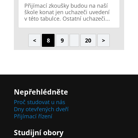
Přijímací zkoušky budou na naší
škole konat jen uchazeči uvedení
v této tabulce. Ostatní uchazeči...
<
8
9
20
>
Nepřehlédněte
Proč studovat u nás
Dny otevřených dveří
Přijímací řízení
Studijní obory