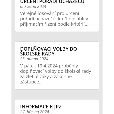
URČENÍ POŘADÍ UCHAZEČŮ
6. května 2024
Veřejné losování pro určení
pořadí uchazečů, kteří dosáhli v
přijímacím řízení podle kritérií...
DOPLŇOVACÍ VOLBY DO
ŠKOLSKÉ RADY
23. dubna 2024
V pátek 19.4.2024 proběhly
doplňovací volby do školské rady
za zletilé žáky a zákonné
zástupce...
INFORMACE K JPZ
27. března 2024