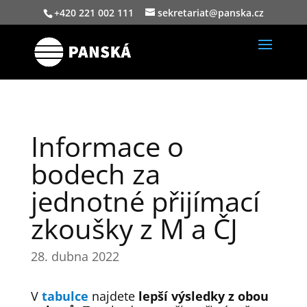
+420 221 002 111
sekretariat@panska.cz
Informace o
bodech za
jednotné přijímací
zkoušky z M a ČJ
28. dubna 2022
V
tabulce
najdete
lepší výsledky z obou