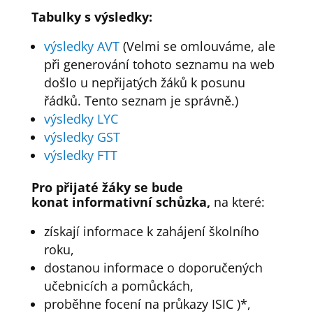
Tabulky s výsledky:
výsledky AVT
(Velmi se omlouváme, ale
při generování tohoto seznamu na web
došlo u nepřijatých žáků k posunu
řádků. Tento seznam je správně.)
výsledky LYC
výsledky GST
výsledky FTT
Pro přijaté žáky se bude
konat
informativní schůzka,
na které:
získají informace k zahájení školního
roku,
dostanou informace o doporučených
učebnicích a pomůckách,
proběhne focení na průkazy ISIC )*,