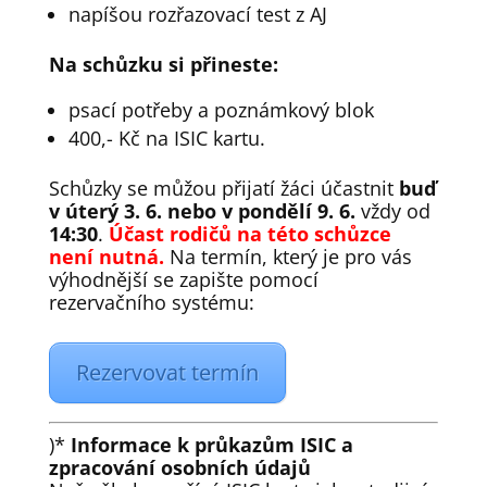
napíšou rozřazovací test z AJ
Na schůzku si přineste:
psací potřeby a poznámkový blok
400,- Kč na ISIC kartu.
Schůzky se můžou přijatí žáci účastnit
buď
v úterý 3. 6. nebo v pondělí 9. 6.
vždy od
14:30
.
Účast rodičů na této schůzce
není nutná.
Na termín, který je pro vás
výhodnější se zapište pomocí
rezervačního systému:
Rezervovat termín
)*
Informace k průkazům ISIC a
zpracování osobních údajů