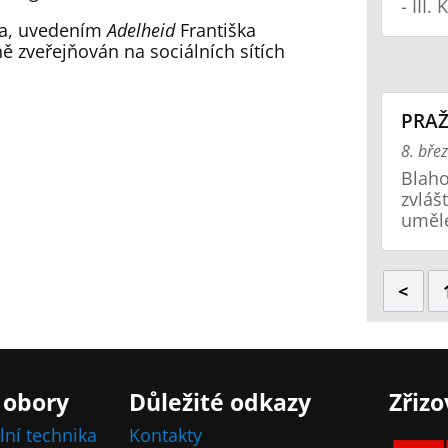
- III.
na, uvedením
Adelheid
Františka
ě zveřejňován na sociálních sítích
PRAŽ
8. bře
Blaho
zvláš
uměl
<
 obory
Důležité odkazy
Zřizo
lní technika
Kontakty