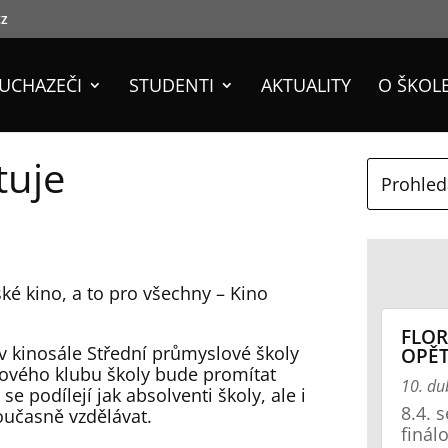
cz
UCHAZEČI
STUDENTI
AKTUALITY
O ŠKOL
tuje
ké kino, a to pro všechny – Kino
FLOR
 v kinosále Střední průmyslové školy
OPĚT
lmového klubu školy bude promítat
10. d
e podílejí jak absolventi školy, ale i
8.4. 
současně vzdělávat.
finál