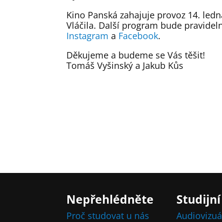
Kino Panská zahajuje provoz 14. led
Vláčila. Další program bude pravideln
Instagram
a
Facebook
.
Děkujeme a budeme se Vás těšit!
Tomáš Vyšinský a Jakub Kůs
Nepřehlédněte
Studijní
Proč studovat u nás
Audiovizuá