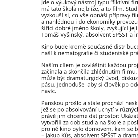
Jde o výukový nástroj typu “fiktivní f
má tato škola nejblíže, a to film. Stu
vyzkouší si, co vše obnáší přípravy f
a nahlédnou i do ekonomiky provozu. 
šířící dobré jméno školy, zvyšující jej
Tomáš Vyšinský, absolvent SPŠST a in
Kino bude kromě současné distribuce
naší kinematografie či studentské pr
Naším cílem je ozvláštnit každou pro
začínala a skončila zhlédnutím filmu
může být dramaturgický úvod, diskuz
pásu. Jednoduše, aby si člověk po od
navíc.
Panskou prošlo a stále prochází nesk
jež se po absolvování uchytí v různý
právě jim chceme dát prostor: Ukázat 
vytvořili za dob studia na škole a po
pro ně kino bylo domovem, kam se b
– Jakub Kůs, absolvent SPŠST a dram