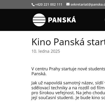
+420 221 002 111
sekretariat@panska.
Kino Panská star
10. ledna 2025
V centru Prahy startuje nové students
Panská.
Jak už napovídá samotný název, sídlí
sdělovací techniky a na rozdíl od fi
pro širokou veřejnost. Na jeho chodu s
její současní studenti. Je bude kino 