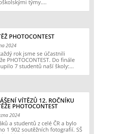
oškolskými týmy....
TĚŽ PHOTOCONTEST
bna 2024
každý rok jsme se účastnili
ěže PHOTOCONTEST. Do finále
upilo 7 studentů naší školy:...
ÁŠENÍ VÍTĚZŮ 12. ROČNÍKU
TĚŽE PHOTOCONTEST
ezna 2024
áků a studentů z celé ČR a bylo
no 1 902 soutěžních fotografií. SŠ