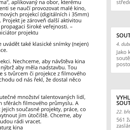
střed
irma“, aplikovaný na obor, kterému
denti se naučí provozovat malé kino,
ilmových projekcí (digitálních i 35mm)
Projekt je zároveň další aktivitou
í propagaci široké veřejnosti. –
iciátor projektu
SOU
 uvádět také klasické snímky (nejen)
4. du
áce.
Jako 
sout
jekci. Nechceme, aby návštěva kina
posto
, nýbrž aby měla nadstavbu. Tou
e s tvůrcem či projekce z filmového
chodu od nás řekl, že dostal něco
utečné množství talentovaných lidí,
VYHL
SOU
ch sférách filmového průmyslu. A
jejich současné projekty, práce, co
22. bř
skytnout jim útočiště. Chceme, aby
561 ž
udou rádi vracet.
zaslá
aturg kina