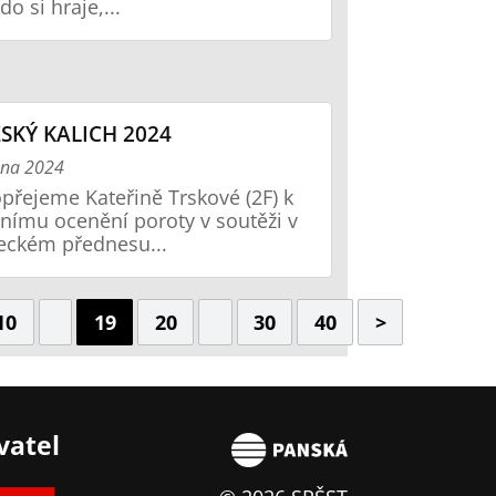
 Kdo si hraje,...
SKÝ KALICH 2024
zna 2024
přejeme Kateřině Trskové (2F) k
tnímu ocenění poroty v soutěži v
eckém přednesu...
10
19
20
30
40
>
vatel