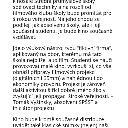
kinosále Střední průmyslové školy
sdělovací techniky a na rozdíl od
filmového klubu školy bude promítat pro
širokou veřejnost. Na jeho chodu se
podílejí jak absolventi školy, ale i její
současní studenti. Je bude kino současně
vzdělávat.
Jde o výukový nástroj typu “fiktivní firma“,
aplikovaný na obor, kterému má tato
škola nejblíže, a to film. Studenti se naučí
provozovat malé kino, vyzkouší si, co vše
obnáší přípravy filmových projekcí
(digitálních i 35mm) a nahlédnou i do
ekonomiky provozu. Projekt je zároveň
další aktivitou šířící dobré jméno školy,
zvyšující její propagaci široké veřejnosti. –
Tomáš Vyšinský, absolvent SPŠST a
iniciátor projektu
Kino bude kromě současné distribuce
uvádět také klasické snímky (nejen) naší