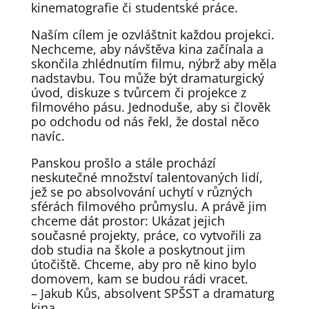
kinematografie či studentské práce.
Naším cílem je ozvláštnit každou projekci.
Nechceme, aby návštěva kina začínala a
skončila zhlédnutím filmu, nýbrž aby měla
nadstavbu. Tou může být dramaturgický
úvod, diskuze s tvůrcem či projekce z
filmového pásu. Jednoduše, aby si člověk
po odchodu od nás řekl, že dostal něco
navíc.
Panskou prošlo a stále prochází
neskutečné množství talentovaných lidí,
jež se po absolvování uchytí v různých
sférách filmového průmyslu. A právě jim
chceme dát prostor: Ukázat jejich
současné projekty, práce, co vytvořili za
dob studia na škole a poskytnout jim
útočiště. Chceme, aby pro ně kino bylo
domovem, kam se budou rádi vracet.
– Jakub Kůs, absolvent SPŠST a dramaturg
kina