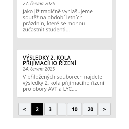
27. června 2025
Jako již tradičně vyhlašujeme
soutěž na období letních
prázdnin, které se mohou
zúčastnit studenti...
VÝSLEDKY 2. KOLA
PŘIJÍMACÍHO ŘÍZENÍ
24. června 2025
V přiložených souborech najdete
výsledky 2. kola přijímacího řízení
pro obory AVT a LYC....
<
2
3
10
20
>