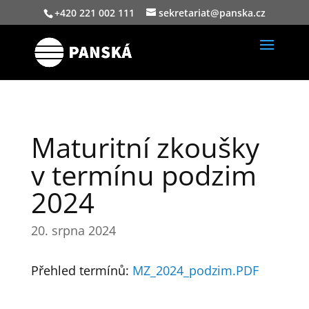
+420 221 002 111
sekretariat@panska.cz
Maturitní zkoušky
v termínu podzim
2024
20. srpna 2024
Přehled termínů:
MZ_2024_podzim.PDF