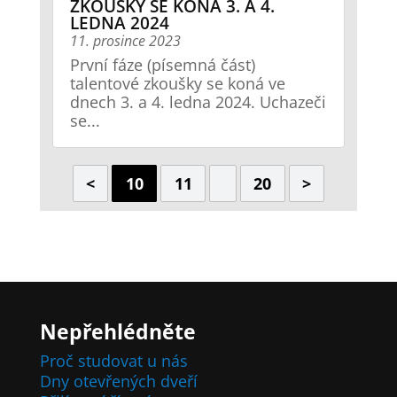
ZKOUŠKY SE KONÁ 3. A 4.
LEDNA 2024
11. prosince 2023
První fáze (písemná část)
talentové zkoušky se koná ve
dnech 3. a 4. ledna 2024. Uchazeči
se...
<
10
11
20
>
Nepřehlédněte
Proč studovat u nás
Dny otevřených dveří