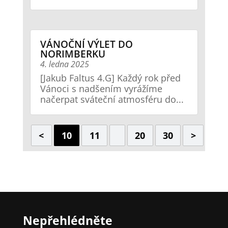
VÁNOČNÍ VÝLET DO
NORIMBERKU
4. ledna 2025
[Jakub Faltus 4.G] Každý rok před
Vánoci s nadšením vyrážíme
načerpat sváteční atmosféru do...
<
10
11
20
30
>
Nepřehlédněte