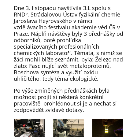
Dne 3. listopadu navštívila 3.L spolu s
RNDr. Strádalovou Ústav fyzikální chemie
Jaroslava Heyrovského v rámci
vzdělávacího festivalu akademie věd ČR v
Praze. Náplň návštěvy byly 3 přednášky od
odborníků, poté prohlídka
specializovaných profesionálních
chemických laboratoří. Témata, s nimiž se
žáci mohli blíže seznámit, byla: Železo nad
zlato: Fascinující svět metaloproteinů,
Boschova syntéza a využití oxidu
uhličitého, tedy téma ekologické.
Po výše zmíněných přednáškách byla
možnost projít si některá konkrétní
pracoviště, prohlédnout si je a nechat si
zodpovědět zvídavé dotazy.