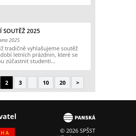
Í SOUTĚŽ 2025
rvna 2025
již tradičně vyhlašujeme soutěž
dobí letních prázdnin, které se
 zúčastnit studenti...
2
3
10
20
>
vatel
© 2026 SPŠST