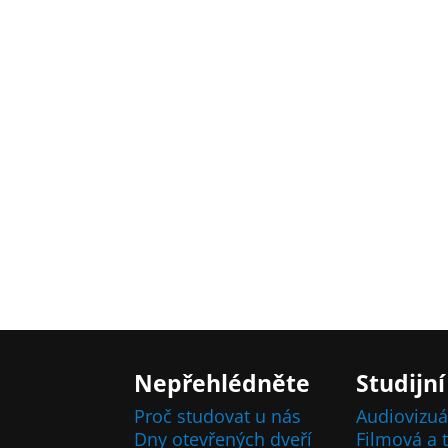
Nepřehlédněte
Studijní
Proč studovat u nás
Audiovizuá
Dny otevřených dveří
Filmová a t