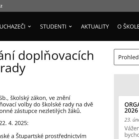
cz
UCHAZEČI
STUDENTI
AKTUALITY
O ŠKOL
ní doplňovacích
 rady
b., školský zákon, ve znění
ORGA
ovací volby do školské rady na dvě
2026
konné zástupce nezletilých žáků.
23. ún
2. 4. 2025:
Vážen
bycho
Panské a Štupartské prostřednictvím