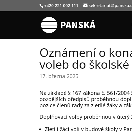
+420 221 002 111
sekretariat@panska.
Oznámení o koná
voleb do školské
17. března 2025
Na základě § 167 zákona č. 561/2004 S
pozdějších předpisů proběhnou doplň
pozice členů rady za zletilé žáky a zá
Doplňovací volby proběhnou v úterý 2
Zletilí žáci volí v budově školy v 