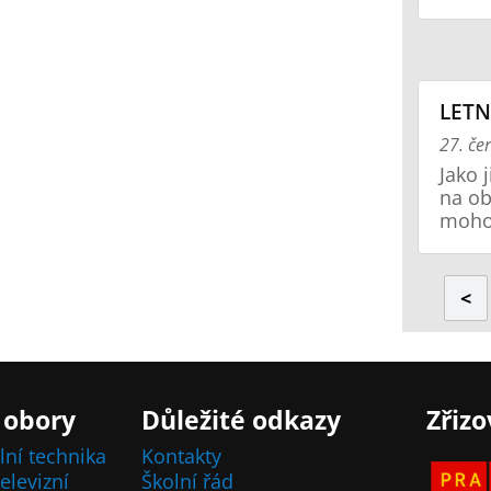
LETN
27. če
Jako 
na ob
mohou
<
 obory
Důležité odkazy
Zřizo
lní technika
Kontakty
elevizní
Školní řád