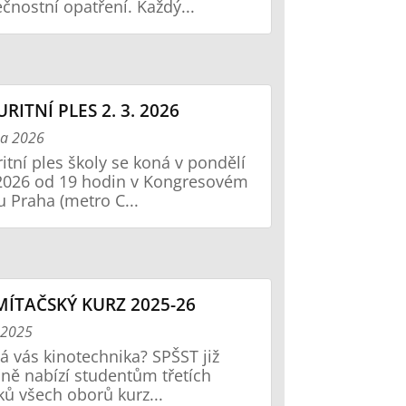
čnostní opatření. Každý...
RITNÍ PLES 2. 3. 2026
na 2026
itní ples školy se koná v pondělí
 2026 od 19 hodin v Kongresovém
u Praha (metro C...
ÍTAČSKÝ KURZ 2025-26
í 2025
á vás kinotechnika? SPŠST již
čně nabízí studentům třetích
ků všech oborů kurz...