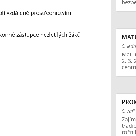
bezpe
olí vzdáleně prostřednictvím
ákonné zástupce nezletilých žáků
MATU
5. led
Matur
2. 3.
centr
PROM
9. zář
Zajím
tradi
roční