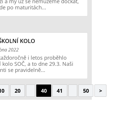
íží a my už se nemůžeme dočkat,
de po maturitách...
ŠKOLNÍ KOLO
ubna 2022
každoročně i letos proběhlo
í kolo SOČ, a to dne 29.3. Naši
nti se pravidelně...
10
20
40
41
50
>