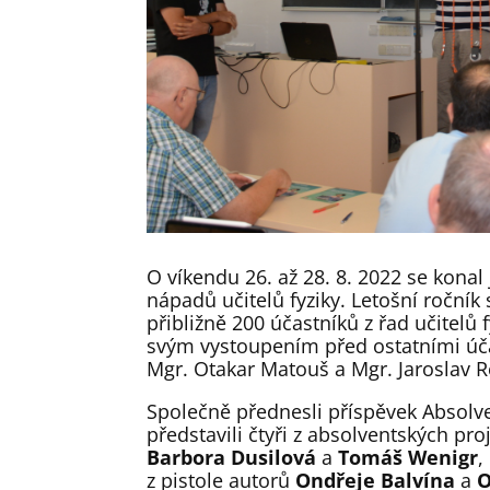
O víkendu 26. až 28. 8. 2022 se konal 
nápadů učitelů fyziky. Letošní ročník
přibližně 200 účastníků z řad učitelů 
svým vystoupením před ostatními úča
Mgr. Otakar Matouš a Mgr. Jaroslav R
Společně přednesli příspěvek Absolve
představili čtyři z absolventských pro
Barbora Dusilová
a
Tomáš Wenigr
,
z pistole autorů
Ondřeje Balvína
a
O