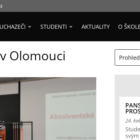
cz
UCHAZEČI
STUDENTI
AKTUALITY
O ŠKOL
 v Olomouci
PAN
PROS
24. kv
Stude
svým 