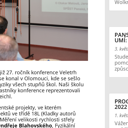
Wolkr
PANS
UMÍ:
3. kvě
Stude
pomoc
způso
již 27. ročník konference Veletrh
 se konal v Olomouci, kde se sešlo
fyziky všech stupňů škol. Naši školu
stníky konference reprezentovali
eichl.
PRO
2022
ntské projekty, ve kterém
jektů ve třídě 18L (Kladky autorů
1. kvě
 Měření velikosti rychlosti střely
Vážen
ndřeje Blahovského
, Fyzikální