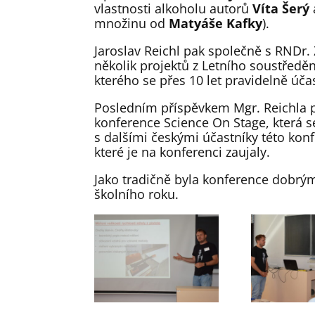
vlastnosti alkoholu autorů
Víta Šerý
množinu od
Matyáše Kafky
).
Jaroslav Reichl pak společně s RNDr.
několik projektů z Letního soustředě
kterého se přes 10 let pravidelně účas
Posledním příspěvkem Mgr. Reichla 
konference Science On Stage, která se
s dalšími českými účastníky této kon
které je na konferenci zaujaly.
Jako tradičně byla konference dobrý
školního roku.