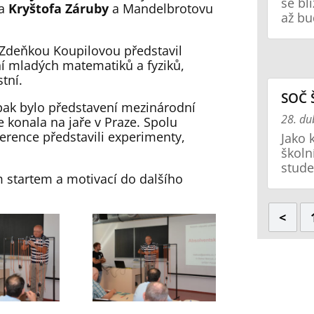
se bl
a
Kryštofa Záruby
a Mandelbrotovu
až bu
 Zdeňkou Koupilovou představil
ní mladých matematiků a fyziků,
tní.
SOČ 
pak bylo představení mezinárodní
28. d
 konala na jaře v Praze. Spolu
ference představili experimenty,
Jako 
školn
stude
m startem a motivací do dalšího
<