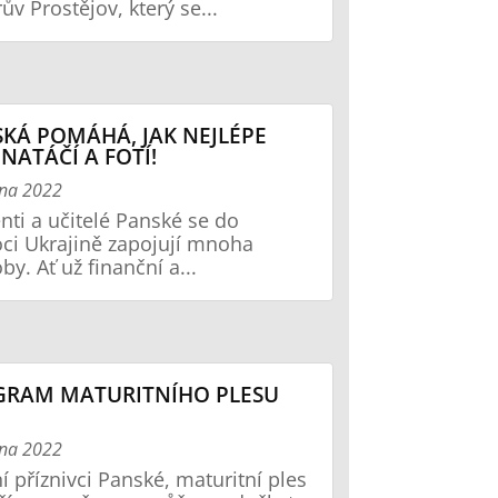
ův Prostějov, který se...
KÁ POMÁHÁ, JAK NEJLÉPE
 NATÁČÍ A FOTÍ!
tna 2022
nti a učitelé Panské se do
i Ukrajině zapojují mnoha
by. Ať už finanční a...
GRAM MATURITNÍHO PLESU
tna 2022
í příznivci Panské, maturitní ples