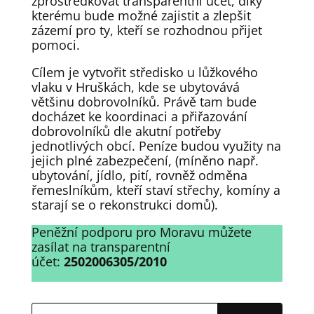
zprostředkovat transparentní účet, díky
kterému bude možné zajistit a zlepšit
zázemí pro ty, kteří se rozhodnou přijet
pomoci.
Cílem je vytvořit středisko u lůžkového
vlaku v Hruškách, kde se ubytovává
většinu dobrovolníků. Právě tam bude
docházet ke koordinaci a přiřazování
dobrovolníků dle akutní potřeby
jednotlivých obcí. Peníze budou využity na
jejich plné zabezpečení, (míněno např.
ubytování, jídlo, pití, rovněž odměna
řemeslníkům, kteří staví střechy, komíny a
starají se o rekonstrukci domů).
Peněžní podporu pro Moravu můžete
zasílat na transparentní
účet:
2502006305/2010