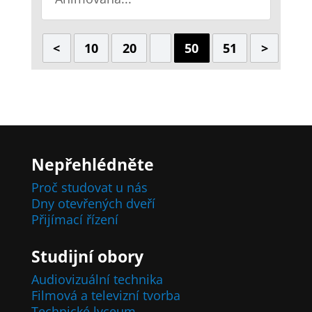
<
10
20
50
51
>
Nepřehlédněte
Proč studovat u nás
Dny otevřených dveří
Přijímací řízení
Studijní obory
Audiovizuální technika
Filmová a televizní tvorba
Technické lyceum