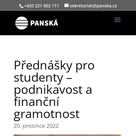
+420 221 002 111
sekretariat@panska.cz
Přednášky pro
studenty –
podnikavost a
finanční
gramotnost
20. prosince 2022