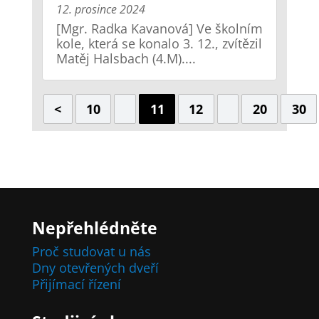
12. prosince 2024
[Mgr. Radka Kavanová] Ve školním
kole, která se konalo 3. 12., zvítězil
Matěj Halsbach (4.M)....
<
10
11
12
20
30
Nepřehlédněte
Proč studovat u nás
Dny otevřených dveří
Přijímací řízení