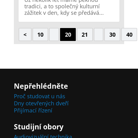
tradici, a to společný kulturní
zážitek v den, kdy se předává...
<
10
20
21
30
40
Nepřehlédněte
Proč studovat u nás
Dny otevřených dveří
Přijímací řízení
Studijní obory
Audiovizuální technika