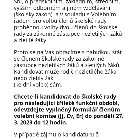
Sb., o předškolním, základním, středním,
vyšším odborném a jiném vzdělávání
(školský zákon), a v souladu s Volebním
řádem pro volbu členů školské rady
proběhnou volby dvou členů do školské
rady za zákonné zástupce nezletilých žáků
a zletilé žáky.
Proto se na Vás obracíme s nabídkou stát
se členem školské rady za zákonné
zástupce nezletilých žáků a zletilých žáků.
Kandidovat může rodič nezletilého žáka
nebo zletilý žák
(ke dni voleb) sám.
Chcete-li kandidovat do školské rady
pro následující tříleté funkční období,
odevzdejte vyplněný formulář členům
volební komise (Jj, Cv, Er) do pondělí 27.
3. 2023 do 12 hodin.
V případě zájmu o kandidaturu či