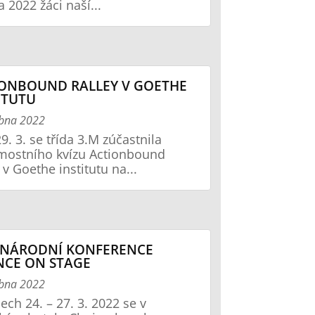
 2022 žáci naší...
ONBOUND RALLEY V GOETHE
ITUTU
ubna 2022
9. 3. se třída 3.M zúčastnila
ostního kvízu Actionbound
 v Goethe institutu na...
INÁRODNÍ KONFERENCE
NCE ON STAGE
ubna 2022
ech 24. – 27. 3. 2022 se v