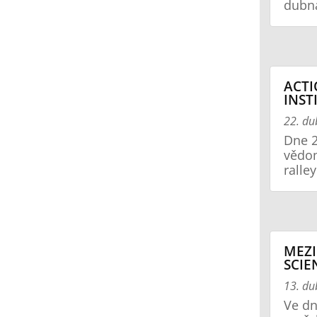
dubna
ACTI
INST
22. d
Dne 2
vědom
ralley
MEZ
SCIE
13. d
Ve dn