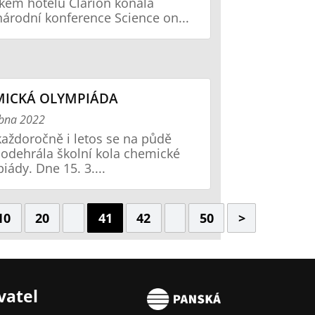
kém hotelu Clarion konala
árodní konference Science on...
MICKÁ OLYMPIÁDA
ubna 2022
každoročně i letos se na půdě
 odehrála školní kola chemické
iády. Dne 15. 3....
10
20
41
42
50
>
vatel