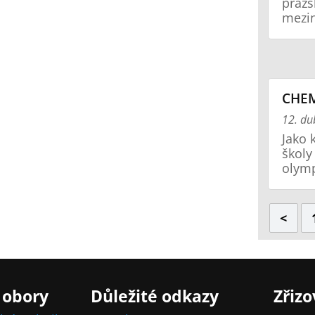
pražs
mezin
CHE
12. d
Jako 
školy
olymp
<
 obory
Důležité odkazy
Zřizo