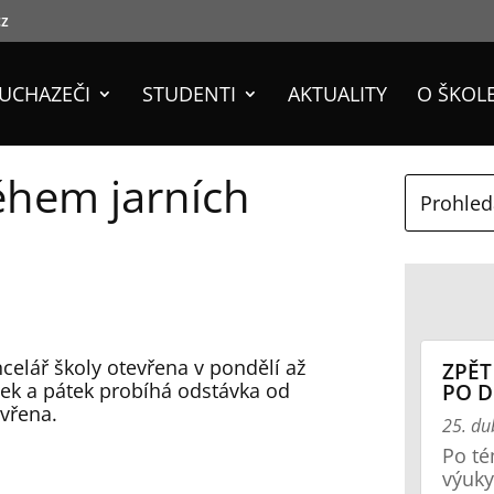
cz
UCHAZEČI
STUDENTI
AKTUALITY
O ŠKOL
ěhem jarních
ncelář školy otevřena v pondělí až
ZPĚT
tek a pátek probíhá odstávka od
PO D
avřena.
25. d
Po té
výuky