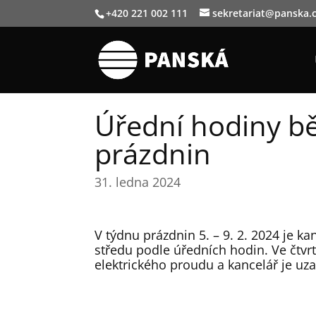
+420 221 002 111
sekretariat@panska.
Úřední hodiny b
prázdnin
31. ledna 2024
V týdnu prázdnin 5. – 9. 2. 2024 je ka
středu podle úředních hodin. Ve čtvr
elektrického proudu a kancelář je uz