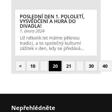
POSLEDNÍ DEN 1. POLOLETÍ,
VYSVĚDČENÍ A HURÁ DO
DIVADLA!
1. února 2024
Už několik let máme pěknou
tradici, a to společný kulturní
zážitek v den, kdy se předává...
<
10
20
21
30
40
Nepřehlédněte