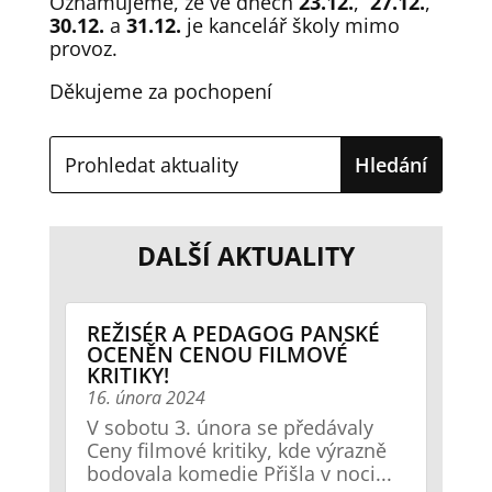
Oznamujeme, že ve dnech
23.12.
,
27.12.
,
30.12.
a
31.12.
je kancelář školy mimo
provoz.
Děkujeme za pochopení
DALŠÍ AKTUALITY
REŽISÉR A PEDAGOG PANSKÉ
OCENĚN CENOU FILMOVÉ
KRITIKY!
16. února 2024
V sobotu 3. února se předávaly
Ceny filmové kritiky, kde výrazně
bodovala komedie Přišla v noci...