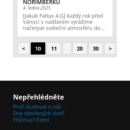
NORIMBERKU
4. ledna 2025
[Jakub Faltus 4.G] Každý rok před
Vánoci s nadšením vyrážíme
načerpat sváteční atmosféru do...
<
10
11
20
30
>
Nepřehlédněte
Proč studovat u nás
Dny otevřených dveří
Přijímací řízení