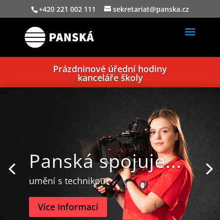
+420 221 002 111
sekretariat@panska.cz
Prázdninové úřední hodiny
kanceláře školy
Panská spojuje...
umění s technikou
Více informací