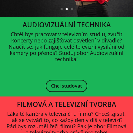
AUDIOVIZUÁLNÍ TECHNIKA
Chtěl bys pracovat v televizním studiu, zvučit
koncerty nebo zajišťovat osvětlení v divadle?
Naučit se, jak funguje celé televizní vysílání od
kamery po přenos? Studuj obor Audiovizuální
technika!
Chci studovat
FILMOVÁ A TELEVIZNÍ TVORBA
Láká tě kariéra v televizi či u filmu? Chceš zjistit,
jak se vytváří to, co každý den vidíš v televizi?
Rád bys rozuměl řeči filmu? Pak je obor Filmová
a televizní tvorba právě pro tebe!