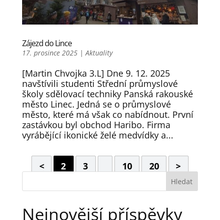
Zájezd do Lince
17. prosince 2025
|
Aktuality
[Martin Chvojka 3.L] Dne 9. 12. 2025
navštívili studenti Střední průmyslové
školy sdělovací techniky Panská rakouské
město Linec. Jedná se o průmyslové
město, které má však co nabídnout. První
zastávkou byl obchod Haribo. Firma
vyrábějící ikonické želé medvídky a...
<
2
3
10
20
>
Hledat
Nejnovější příspěvky