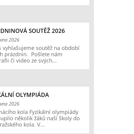
DNINOVÁ SOUTĚŽ 2026
rvna 2026
os vyhlašujeme soutěž na období
ch prázdnin. Pošlete nám
afii či video ze svých...
KÁLNÍ OLYMPIÁDA
rvna 2026
ácího kola Fyzikální olympiády
upilo několik žáků naší školy do
ražského kola. V...