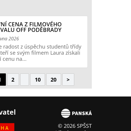
NÍ CENA Z FILMOVÉHO
IVALU OFF PODĚBRADY
rvna 2026
radost z úspěchu studentů třídy
kteří se svým filmem Laura získali
í cenu na...
1
2
10
20
>
vatel
© 2026 SPŠST