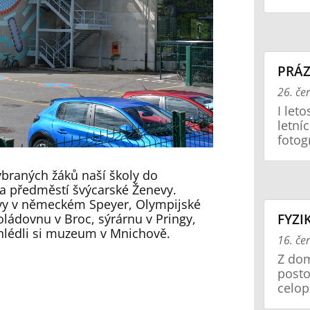
PRÁZ
26. če
I let
letní
fotogr
vybraných žáků naší školy do
a předměstí švýcarské Ženevy.
avy v německém Speyer, Olympijské
ádovnu v Broc, sýrárnu v Pringy,
FYZI
hlédli si muzeum v Mnichově.
16. če
Z dom
posto
celop