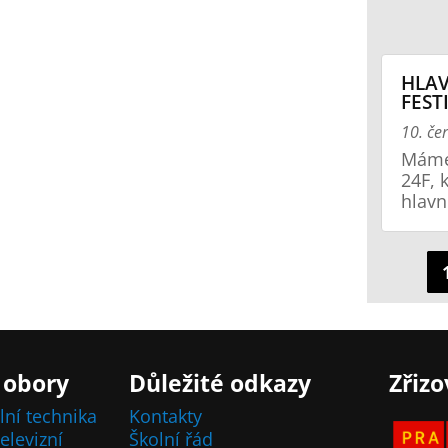
HLAV
FEST
10. če
Máme 
24F, 
hlavn
 obory
Důležité odkazy
Zřizo
lní technika
Kontakty
elevizní
Školní řád