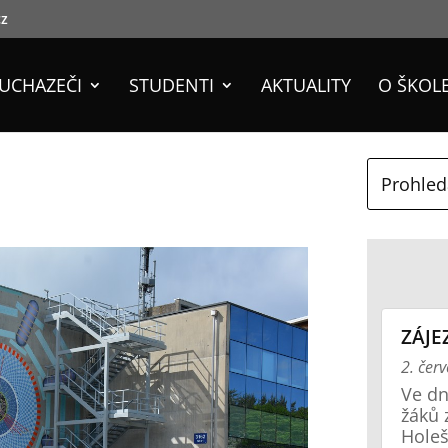
cz
UCHAZEČI
STUDENTI
AKTUALITY
O ŠKOL
ZÁJE
2. čer
Ve dn
žáků 
Holeš