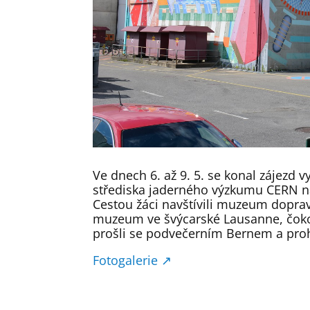
Ve dnech 6. až 9. 5. se konal zájezd 
střediska jaderného výzkumu CERN n
Cestou žáci navštívili muzeum dopr
muzeum ve švýcarské Lausanne, čokol
prošli se podvečerním Bernem a pro
Fotogalerie ↗️