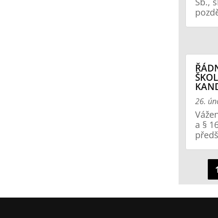
Sb., 
pozdě
ŘÁDN
ŠKOL
KAN
26. ún
Vážen
a § 1
předš