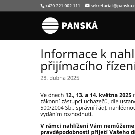
+420 221 002 111
sekretariat@panska.
Informace k nahl
přijímacího řízen
28. dubna 2025
Ve dnech
12., 13. a 14. května 2025
m
zákonní zástupci uchazečů, dle ustan
500/2004 Sb., správní řád), nahlédno
vydáním rozhodnutí.
V rámci nahlížení Vám nemůžeme 
pravděpodobnosti přijetí Vašeho d