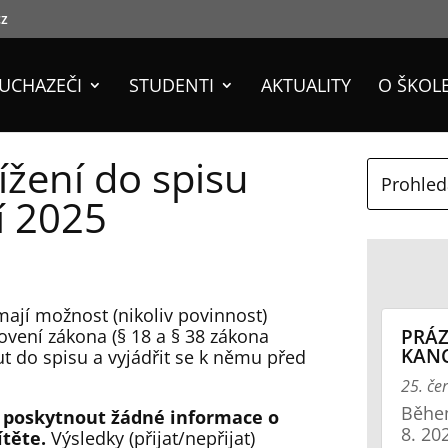
cz
UCHAZEČI
STUDENTI
AKTUALITY
O ŠKOL
ížení do spisu
í 2025
ají možnost (nikoliv povinnost)
PRÁZ
ovení zákona (§ 18 a § 38 zákona
KANC
ut do spisu a vyjádřit se k němu před
25. če
Během
poskytnout žádné informace o
8. 20
ítěte.
Výsledky (přijat/nepřijat)