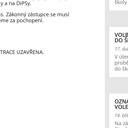
školy 
y a na DiPSy.
čas. Zákonný zástupce se musí
jeme za pochopení.
VOLB
DO Š
17. d
ISTRACE UZAVŘENA.
V úte
probě
do šk
OZN
VOLE
14. bř
Na zá