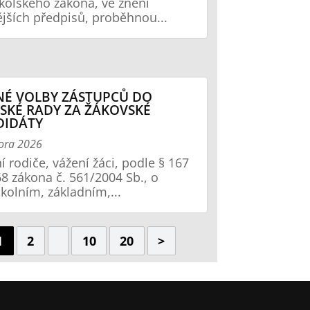
školského zákona, ve znění
jších předpisů, proběhnou...
É VOLBY ZÁSTUPCŮ DO
SKÉ RADY ZA ŽÁKOVSKÉ
DIDÁTY
ora 2026
í rodiče, vážení žáci, podle § 167
68 zákona č. 561/2004 Sb., o
kolním, základním,...
1
2
10
20
>