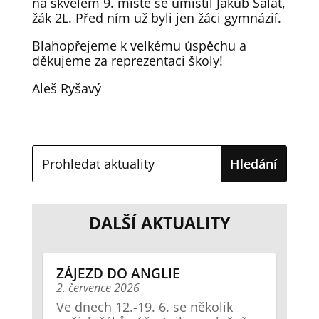
na skvělém 9. místě se umístil Jakub Šalát,
žák 2L. Před ním už byli jen žáci gymnázií.
Blahopřejeme k velkému úspěchu a
děkujeme za reprezentaci školy!
Aleš Ryšavý
DALŠÍ AKTUALITY
ZÁJEZD DO ANGLIE
2. července 2026
Ve dnech 12.-19. 6. se několik