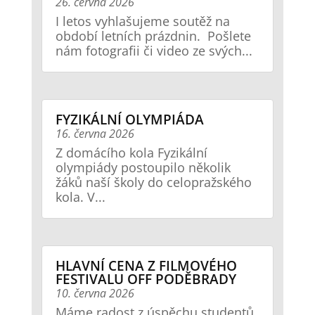
26. června 2026
I letos vyhlašujeme soutěž na
období letních prázdnin. Pošlete
nám fotografii či video ze svých...
FYZIKÁLNÍ OLYMPIÁDA
16. června 2026
Z domácího kola Fyzikální
olympiády postoupilo několik
žáků naší školy do celopražského
kola. V...
HLAVNÍ CENA Z FILMOVÉHO
FESTIVALU OFF PODĚBRADY
10. června 2026
Máme radost z úspěchu studentů