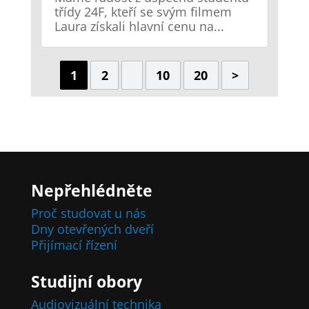
třídy 24F, kteří se svým filmem
Laura získali hlavní cenu na...
1
2
10
20
>
Nepřehlédněte
Proč studovat u nás
Dny otevřených dveří
Přijímací řízení
Studijní obory
Audiovizuální technika