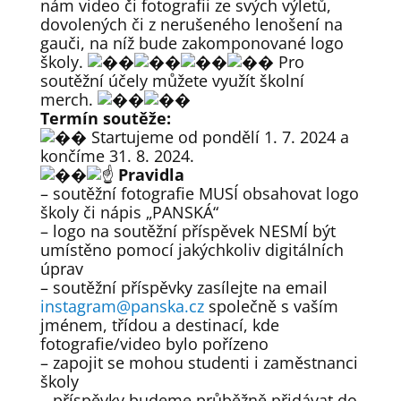
nám video či fotografii ze svých výletů,
dovolených či z nerušeného lenošení na
gauči, na níž bude zakomponované logo
školy.
Pro
soutěžní účely můžete využít školní
merch.
Termín soutěže:
Startujeme od pondělí 1. 7. 2024 a
končíme 31. 8. 2024.
Pravidla
– soutěžní fotografie MUSÍ obsahovat logo
školy či nápis „PANSKÁ“
– logo na soutěžní příspěvek NESMÍ být
umístěno pomocí jakýchkoliv digitálních
úprav
– soutěžní příspěvky zasílejte na email
instagram@panska.cz
společně s vaším
jménem, třídou a destinací, kde
fotografie/video bylo pořízeno
– zapojit se mohou studenti i zaměstnanci
školy
– příspěvky budeme průběžně přidávat do