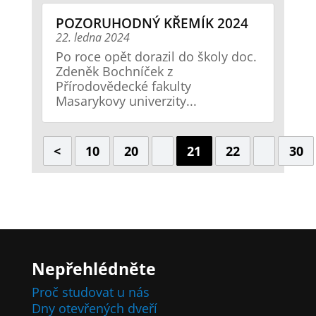
POZORUHODNÝ KŘEMÍK 2024
22. ledna 2024
Po roce opět dorazil do školy doc.
Zdeněk Bochníček z
Přírodovědecké fakulty
Masarykovy univerzity...
<
10
20
21
22
30
Nepřehlédněte
Proč studovat u nás
Dny otevřených dveří