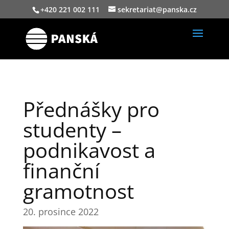
+420 221 002 111
sekretariat@panska.cz
Přednášky pro
studenty –
podnikavost a
finanční
gramotnost
20. prosince 2022