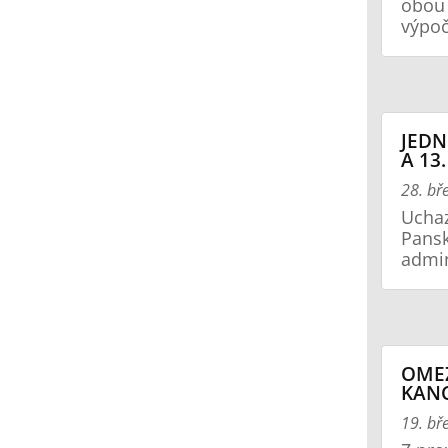
obou 
výpoč
JEDN
A 13
28. bř
Uchaz
Pansk
admin
OME
KANC
19. bř