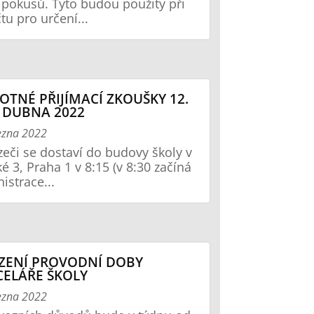
pokusů. Tyto budou použity při
tu pro určení...
OTNÉ PŘIJÍMACÍ ZKOUŠKY 12.
. DUBNA 2022
ezna 2022
eči se dostaví do budovy školy v
é 3, Praha 1 v 8:15 (v 8:30 začíná
istrace...
ZENÍ PROVODNÍ DOBY
ELÁŘE ŠKOLY
ezna 2022