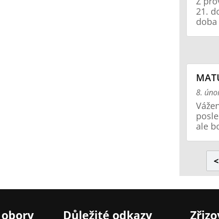
Z pro
21. d
doba 
MATU
8. úno
Vážen
posle
ale b
<
 obory
Důležité odkazy
Zřizo