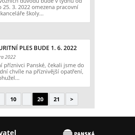
vozních důvodů bude v týdnu od
o 25. 3. 2022 omezena pracovní
kanceláře školy...
RITNÍ PLES BUDE 1. 6. 2022
ra 2022
í příznivci Panské, čekali jsme do
dní chvíle na příznivější opatření,
ohužel...
10
20
21
>
vatel