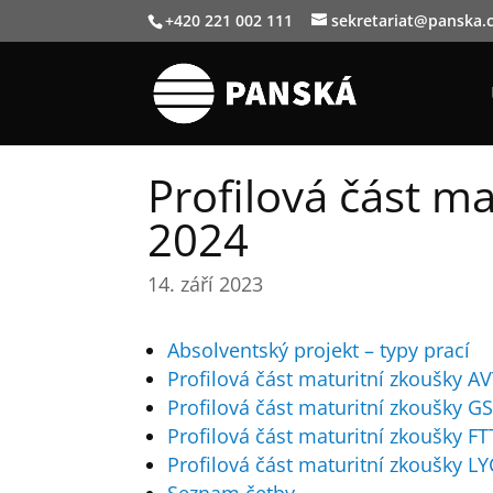
+420 221 002 111
sekretariat@panska.
Profilová část ma
2024
14. září 2023
Absolventský projekt – typy prací
Profilová část maturitní zkoušky A
Profilová část maturitní zkoušky G
Profilová část maturitní zkoušky FT
Profilová část maturitní zkoušky LY