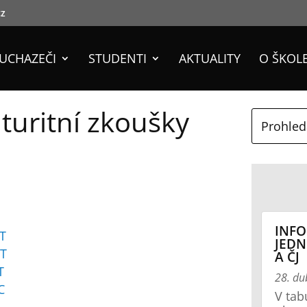
cz
UCHAZEČI
STUDENTI
AKTUALITY
O ŠKOL
turitní zkoušky
INFO
VT
JEDN
ST
A ČJ
T
28. d
C
V tab