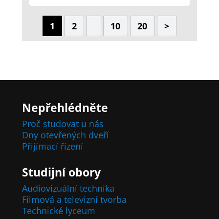
1
2
10
20
>
Nepřehlédněte
Proč studovat u nás
Dny otevřených dveří
Přijímací řízení
Studijní obory
Audiovizuální technika
Filmová a televizní tvorba
Technické lyceum