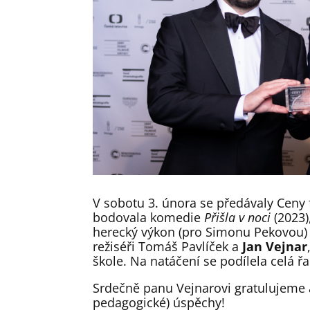
V sobotu 3. února se předávaly Ceny f
bodovala komedie
Přišla v noci
(2023)
herecký výkon (pro Simonu Pekovou) a
režiséři Tomáš Pavlíček a
Jan Vejnar
škole. Na natáčení se podílela celá 
Srdečně panu Vejnarovi gratulujeme 
pedagogické) úspěchy!