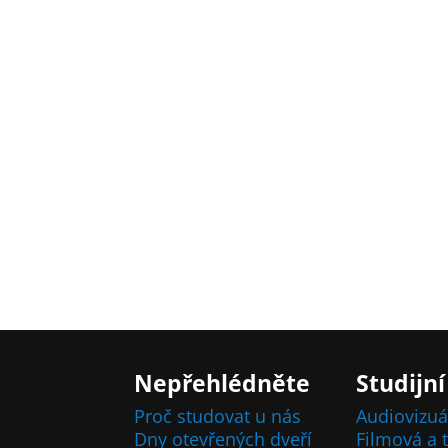
Nepřehlédněte
Studijní
Proč studovat u nás
Audiovizuá
Dny otevřených dveří
Filmová a t