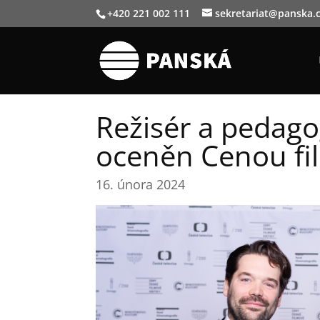
+420 221 002 111
sekretariat@panska.
Režisér a pedag
oceněn Cenou fil
16. února 2024