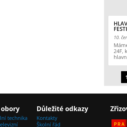
HLAV
FEST
10. če
Máme 
24F, 
hlavn
 obory
Důležité odkazy
Zřizo
lní technika
Kontakty
elevizní
Školní řád