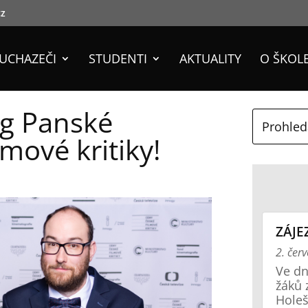
cz
UCHAZEČI
STUDENTI
AKTUALITY
O ŠKOL
og Panské
mové kritiky!
ZÁJE
2. čer
Ve dn
žáků 
Holeš