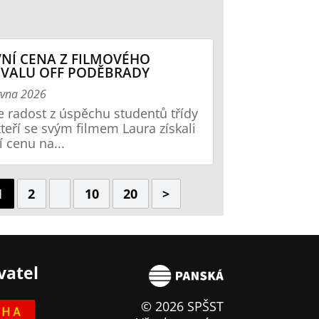
NÍ CENA Z FILMOVÉHO
IVALU OFF PODĚBRADY
rvna 2026
radost z úspěchu studentů třídy
kteří se svým filmem Laura získali
í cenu na...
1
2
10
20
>
vatel
© 2026 SPŠST