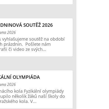
DNINOVÁ SOUTĚŽ 2026
rvna 2026
os vyhlašujeme soutěž na období
ch prázdnin. Pošlete nám
afii či video ze svých...
KÁLNÍ OLYMPIÁDA
rvna 2026
ácího kola Fyzikální olympiády
upilo několik žáků naší školy do
ražského kola. V...