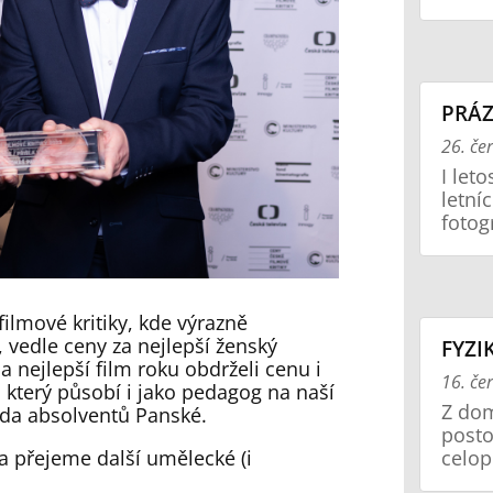
PRÁZ
26. če
I let
letní
fotogr
ilmové kritiky, kde výrazně
, vedle ceny za nejlepší ženský
FYZI
 nejlepší film roku obdrželi cenu i
16. če
, který působí i jako pedagog na naší
Z dom
řada absolventů Panské.
posto
a přejeme další umělecké (i
celop