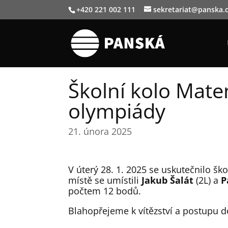
+420 221 002 111
sekretariat@panska.
Školní kolo Mate
olympiády
21. února 2025
V úterý 28. 1. 2025 se uskutečnilo ško
místě se umístili
Jakub Šalát
(2L) a
P
počtem 12 bodů.
Blahopřejeme k vítězství a postupu d