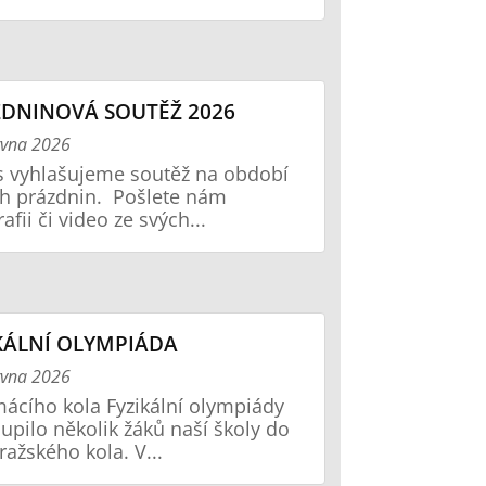
DNINOVÁ SOUTĚŽ 2026
rvna 2026
os vyhlašujeme soutěž na období
ch prázdnin. Pošlete nám
afii či video ze svých...
KÁLNÍ OLYMPIÁDA
rvna 2026
ácího kola Fyzikální olympiády
upilo několik žáků naší školy do
ražského kola. V...