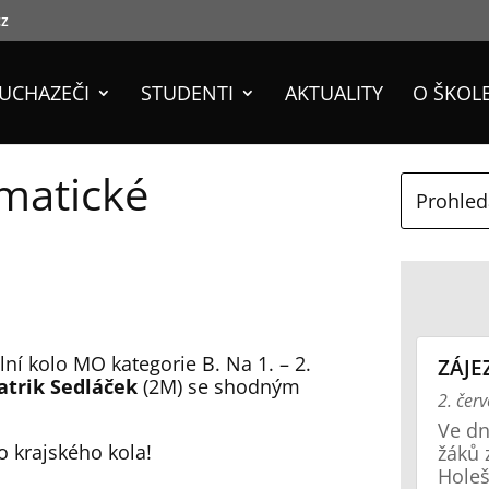
cz
UCHAZEČI
STUDENTI
AKTUALITY
O ŠKOL
matické
lní kolo MO kategorie B. Na 1. – 2.
ZÁJE
atrik Sedláček
(2M) se shodným
2. čer
Ve dn
o krajského kola!
žáků 
Holeš