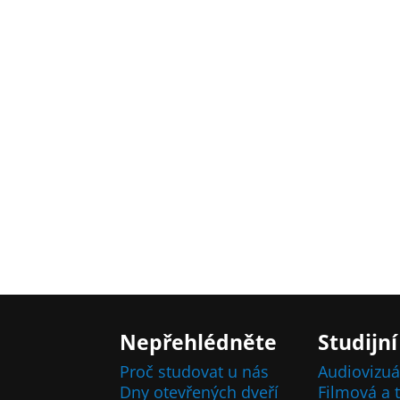
Nepřehlédněte
Studijní
Proč studovat u nás
Audiovizuá
Dny otevřených dveří
Filmová a t