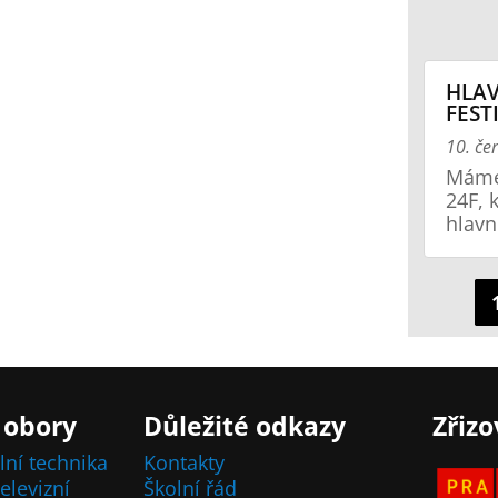
HLAV
FEST
10. če
Máme 
24F, 
hlavn
 obory
Důležité odkazy
Zřizo
lní technika
Kontakty
elevizní
Školní řád