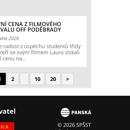
NÍ CENA Z FILMOVÉHO
IVALU OFF PODĚBRADY
rvna 2026
radost z úspěchu studentů třídy
kteří se svým filmem Laura získali
í cenu na...
1
2
10
20
>
vatel
© 2026 SPŠST