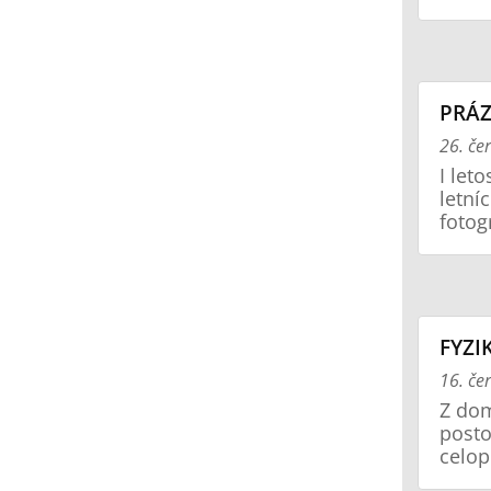
PRÁZ
26. če
I let
letní
fotogr
FYZI
16. če
Z dom
posto
celop