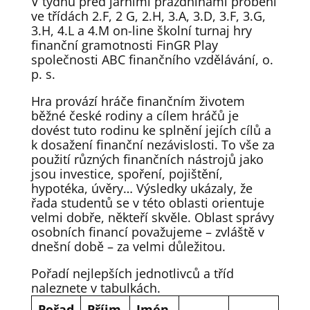
V týdnu před jarními prázdninami proběhl
ve třídách 2.F, 2 G, 2.H, 3.A, 3.D, 3.F, 3.G,
3.H, 4.L a 4.M on-line školní turnaj hry
finanční gramotnosti FinGR Play
společnosti ABC finančního vzdělávání, o.
p. s.
Hra provází hráče finančním životem
běžné české rodiny a cílem hráčů je
dovést tuto rodinu ke splnění jejích cílů a
k dosažení finanční nezávislosti. To vše za
použití různých finančních nástrojů jako
jsou investice, spoření, pojištění,
hypotéka, úvěry… Výsledky ukázaly, že
řada studentů se v této oblasti orientuje
velmi dobře, někteří skvěle. Oblast správy
osobních financí považujeme – zvláště v
dnešní době – za velmi důležitou.
Pořadí nejlepších jednotlivců a tříd
naleznete v tabulkách.
Pořad
Příjm
Jmén