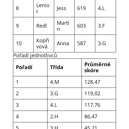
Lenio
8
Jess
619
4.L
r
Marti
9
Redl
603
3.F
n
Kopři
10
Anna
587
3.G
vová
Pořadí jednotlivců
Průměrné
Pořadí
Třída
skóre
1
4.M
128,47
2
3.G
119,02
3
4.L
117,76
4
2.H
86,47
5
3.H
45,21