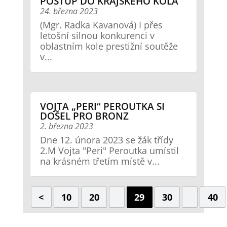
POSTUP DO KRAJSKÉHO KOLA
24. března 2023
(Mgr. Radka Kavanová) I přes
letošní silnou konkurenci v
oblastním kole prestižní soutěže
v...
VOJTA „PERI“ PEROUTKA SI
DOŠEL PRO BRONZ
2. března 2023
Dne 12. února 2023 se žák třídy
2.M Vojta "Peri" Peroutka umístil
na krásném třetím místě v...
<
10
20
29
30
40