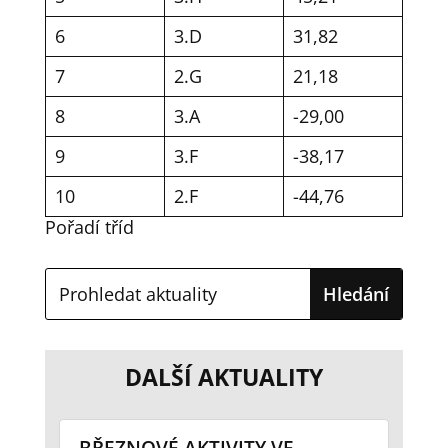
6
3.D
31,82
7
2.G
21,18
8
3.A
-29,00
9
3.F
-38,17
10
2.F
-44,76
Pořadí tříd
DALŠÍ AKTUALITY
BŘEZNOVÉ AKTIVITY VE