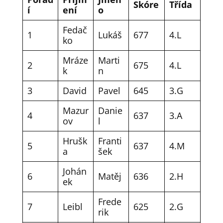
Skóre
Třída
í
ení
o
Fedač
1
Lukáš
677
4.L
ko
Mráze
Marti
2
675
4.L
k
n
3
David
Pavel
645
3.G
Mazur
Danie
4
637
3.A
ov
l
Hrušk
Franti
5
637
4.M
a
šek
Johán
6
Matěj
636
2.H
ek
Frede
7
Leibl
625
2.G
rik