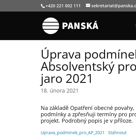
+420 221 002 111
sekretariat@panska.
Úprava podmíne
Absolventský pro
jaro 2021
18. února 2021
Na základě Opatření obecné povahy, 
podmínky a zpřesňuji termíny pro pr
projekt. Podrobný popis je v příloze.
Uprava_podminek_pro_AP_2021
Stáhnout