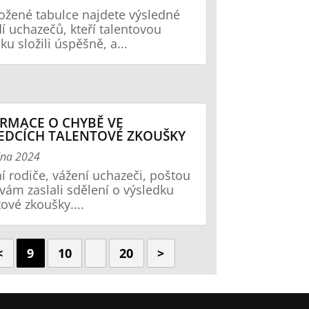
ložené tabulce najdete výsledné
í uchazečů, kteří talentovou
ku složili úspěšně, a...
RMACE O CHYBĚ VE
EDCÍCH TALENTOVÉ ZKOUŠKY
dna 2024
í rodiče, vážení uchazeči, poštou
vám zaslali sdělení o výsledku
tové zkoušky....
<
9
10
20
>