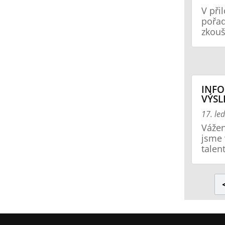
V při
pořad
zkouš
INFO
VÝSL
17. le
Vážen
jsme 
talen