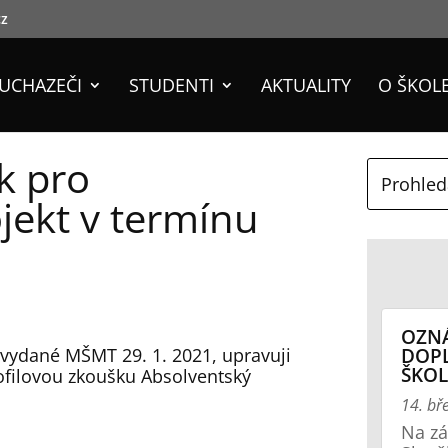
cz
UCHAZEČI
STUDENTI
AKTUALITY
O ŠKOL
k pro
jekt v termínu
OZN
DOP
vydané MŠMT 29. 1. 2021, upravuji
ŠKOL
ofilovou zkoušku Absolventský
14. bř
Na zá