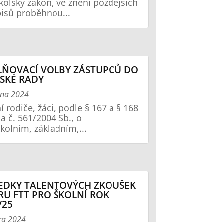
školský zákon, ve znění pozdějších
isů proběhnou...
ŇOVACÍ VOLBY ZÁSTUPCŮ DO
SKÉ RADY
zna 2024
í rodiče, žáci, podle § 167 a § 168
a č. 561/2004 Sb., o
kolním, základním,...
EDKY TALENTOVÝCH ZKOUŠEK
U FTT PRO ŠKOLNÍ ROK
/25
ra 2024