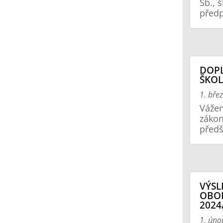
Sb., 
předp
DOPL
ŠKOL
1. bře
Vážen
zákon
předš
VÝSL
OBOR
2024
1. úno