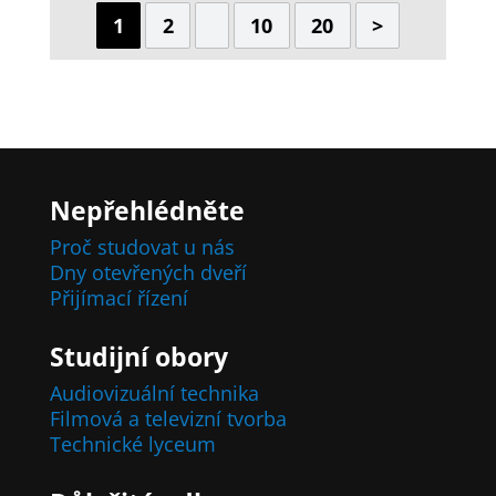
1
2
10
20
>
Nepřehlédněte
Proč studovat u nás
Dny otevřených dveří
Přijímací řízení
Studijní obory
Audiovizuální technika
Filmová a televizní tvorba
Technické lyceum