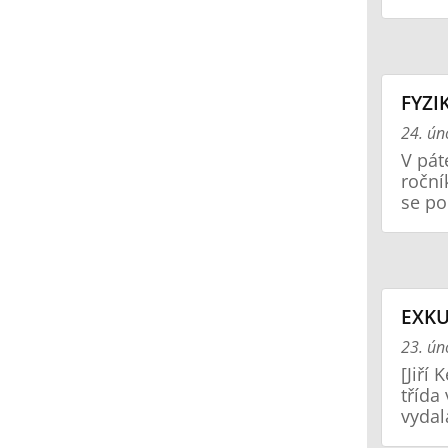
FYZI
24. ún
V pát
roční
se po
EXKU
23. ún
[Jiří
třída
vydal