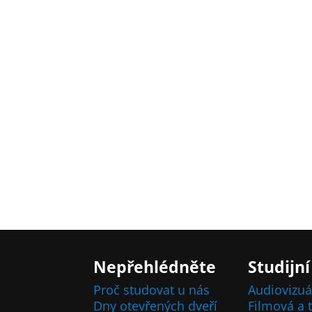
Nepřehlédněte
Studijní
Proč studovat u nás
Audiovizuá
Dny otevřených dveří
Filmová a t