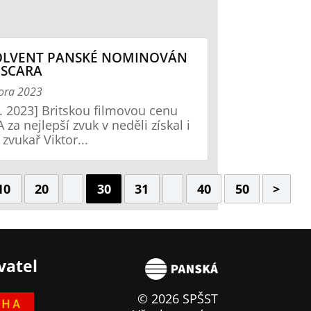
OLVENT PANSKÉ NOMINOVÁN
OSCARA
ora 2023
2. 2023] Britskou filmovou cenu
 za nejlepší zvuk v neděli získal i
 zvukař Viktor...
10
20
30
31
40
50
>
vatel
© 2026 SPŠST