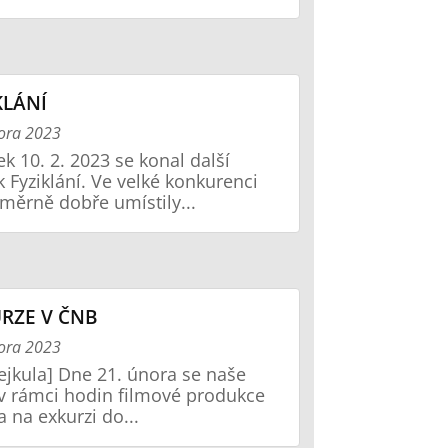
KLÁNÍ
ora 2023
ek 10. 2. 2023 se konal další
k Fyziklání. Ve velké konkurenci
měrně dobře umístily...
RZE V ČNB
ora 2023
 Kejkula] Dne 21. února se naše
 v rámci hodin filmové produkce
a na exkurzi do...