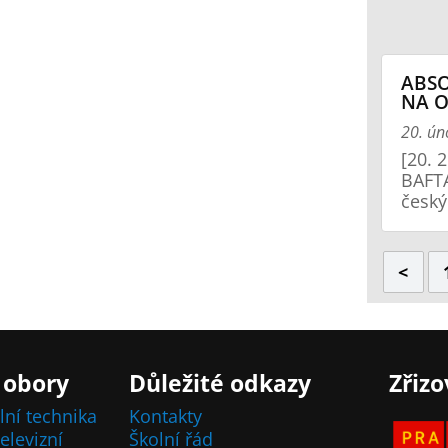
ABS
NA 
20. ún
[20. 
BAFTA
český
<
 obory
Důležité odkazy
Zřizo
lní technika
Kontakty
elevizní
Školní řád