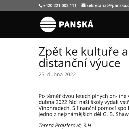
+420 221 002 111
sekretariat@panska.
Zpět ke kultuře 
distanční výuce
25. dubna 2022
Po téměř dvou letech plných on-line v
dubna 2022 žáci naší školy vydali vst
Vinohradech. S finanční pomocí spolk
jedno z nejznámějších děl G. B. Shaw
Tereza Prajzlerová, 3.H