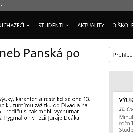
cz
UCHAZEČI
STUDENTI
AKTUALITY
O ŠKOL
aneb Panská po
ýuky, karantén a restrikcí se dne 13.
VÝUK
říc kulturnímu zážitku do Divadla na
28. ún
u rodičů si tak mohli vychutnat
Minul
a Pygmalion v režii Juraje Deáka.
roční
Stude