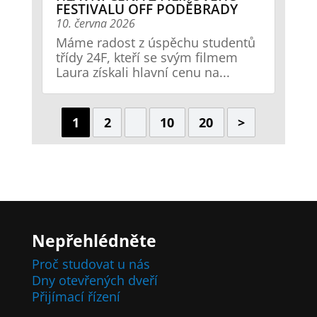
FESTIVALU OFF PODĚBRADY
10. června 2026
Máme radost z úspěchu studentů
třídy 24F, kteří se svým filmem
Laura získali hlavní cenu na...
1
2
10
20
>
Nepřehlédněte
Proč studovat u nás
Dny otevřených dveří
Přijímací řízení