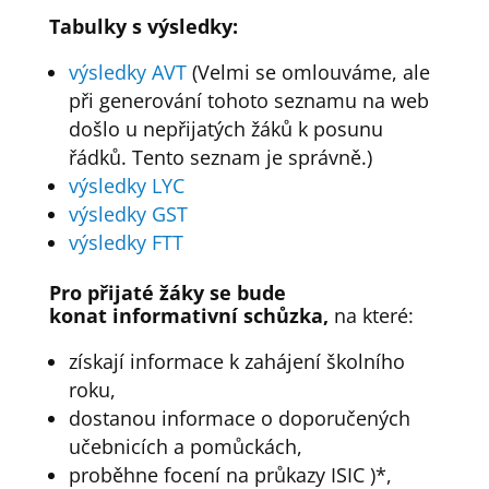
Tabulky s výsledky:
výsledky AVT
(Velmi se omlouváme, ale
při generování tohoto seznamu na web
došlo u nepřijatých žáků k posunu
řádků. Tento seznam je správně.)
výsledky LYC
výsledky GST
výsledky FTT
Pro přijaté žáky se bude
konat
informativní schůzka,
na které:
získají informace k zahájení školního
roku,
dostanou informace o doporučených
učebnicích a pomůckách,
proběhne focení na průkazy ISIC )*,