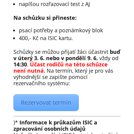
napíšou rozřazovací test z AJ
Na schůzku si přineste:
psací potřeby a poznámkový blok
400,- Kč na ISIC kartu.
Schůzky se můžou přijatí žáci účastnit
buď
v úterý 3. 6. nebo v pondělí 9. 6.
vždy od
14:30
.
Účast rodičů na této schůzce
není nutná.
Na termín, který je pro vás
výhodnější se zapište pomocí
rezervačního systému:
Rezervovat termín
)*
Informace k průkazům ISIC a
zpracování osobních údajů