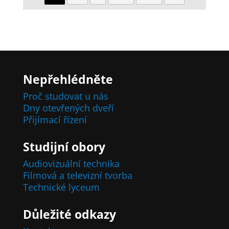
Nepřehlédněte
Proč studovat u nás
Dny otevřených dveří
Přijímací řízení
Studijní obory
Audiovizuální technika
Filmová a televizní tvorba
Technické lyceum
Důležité odkazy