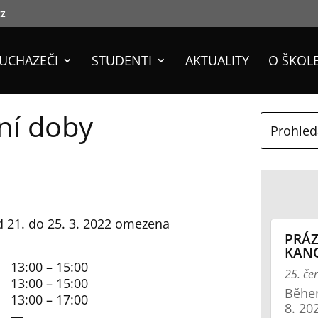
cz
UCHAZEČI
STUDENTI
AKTUALITY
O ŠKOL
ní doby
 21. do 25. 3. 2022 omezena
PRÁZ
KANC
13:00 – 15:00
25. če
13:00 – 15:00
Během
13:00 – 17:00
8. 20
—