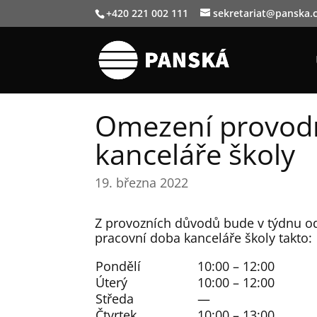
+420 221 002 111
sekretariat@panska.
Omezení provod
kanceláře školy
19. března 2022
Z provozních důvodů bude v týdnu od
pracovní doba kanceláře školy takto:
Pondělí
10:00 – 12:00
Úterý
10:00 – 12:00
Středa
—
Čtvrtek
10:00 – 13:00