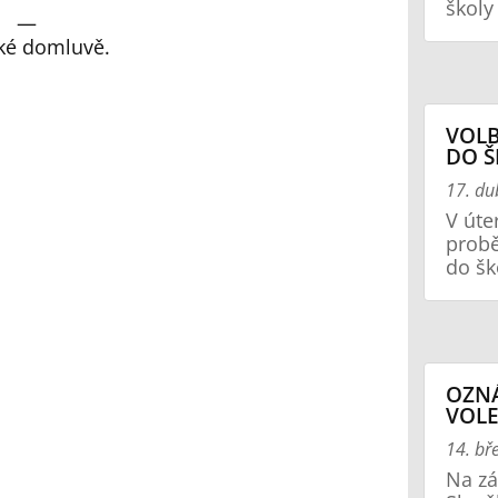
školy 
—
cké domluvě.
VOLB
DO Š
17. d
V úte
probě
do šk
OZN
VOLE
14. bř
Na zá