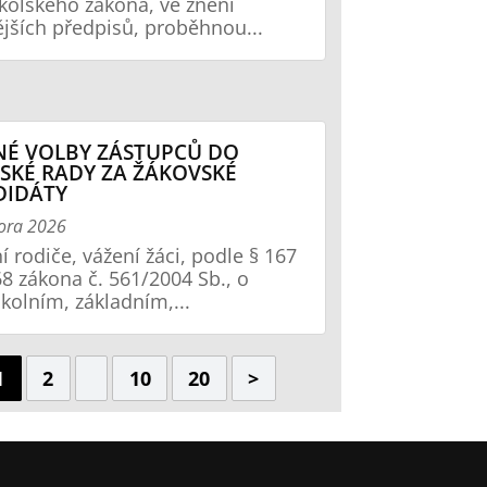
školského zákona, ve znění
jších předpisů, proběhnou...
É VOLBY ZÁSTUPCŮ DO
SKÉ RADY ZA ŽÁKOVSKÉ
DIDÁTY
ora 2026
í rodiče, vážení žáci, podle § 167
68 zákona č. 561/2004 Sb., o
kolním, základním,...
1
2
10
20
>