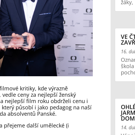
žáky,
VE Č
ZAV
16. d
Oznam
škola
poch
ilmové kritiky, kde výrazně
, vedle ceny za nejlepší ženský
 nejlepší film roku obdrželi cenu i
OHL
, který působí i jako pedagog na naší
JARM
řada absolventů Panské.
DOM
a přejeme další umělecké (i
14. d