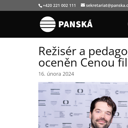
+420 221 002 111
sekretariat@panska.
Režisér a pedag
oceněn Cenou fil
16. února 2024