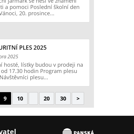
ní jarmark se nesl ve znamení
ti a pomoci Poslední školní den
Vánoci, 20. prosince...
RITNÍ PLES 2025
ora 2025
í hosté, lístky budou v prodeji na
 od 17.30 hodin Program plesu
Návštěvníci plesu...
9
10
20
30
>
vatel