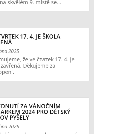
 na skvělém 9. místě se...
TVRTEK 17. 4. JE ŠKOLA
ŘENÁ
ubna 2025
ujeme, že ve čtvrtek 17. 4. je
 zavřená. Děkujeme za
opení.
ÉDNUTÍ ZA VÁNOČNÍM
ARKEM 2024 PRO DĚTSKÝ
OV PYŠELY
ubna 2025