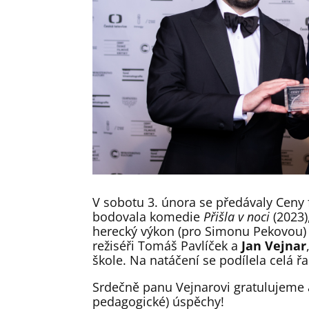
V sobotu 3. února se předávaly Ceny f
bodovala komedie
Přišla v noci
(2023)
herecký výkon (pro Simonu Pekovou) a
režiséři Tomáš Pavlíček a
Jan Vejnar
škole. Na natáčení se podílela celá 
Srdečně panu Vejnarovi gratulujeme 
pedagogické) úspěchy!