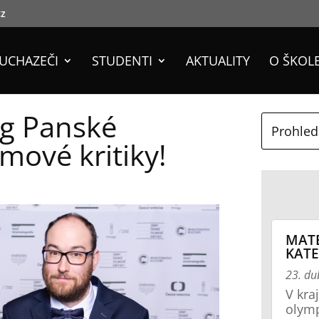
cz
UCHAZEČI
STUDENTI
AKTUALITY
O ŠKOL
og Panské
mové kritiky!
MAT
KATE
23. d
V kra
olymp