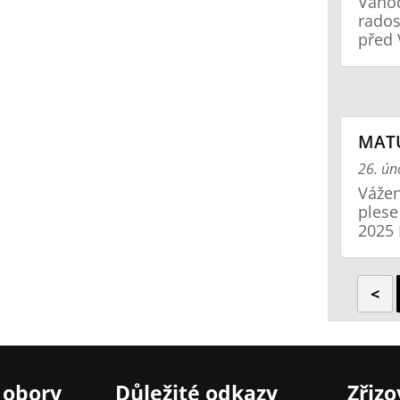
Vánoč
rados
před 
MATU
26. ún
Vážen
plese
2025 
<
 obory
Důležité odkazy
Zřizo