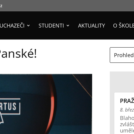
cz
UCHAZEČI
STUDENTI
AKTUALITY
O ŠKOL
Panské!
PRAŽ
8. bře
Blaho
zvláš
uměl