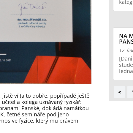
kateg
NA M
PAN
12. ún
[Dani
stude
ledna
<
 jistě ví (a to dobře, popřípadě ještě
 učitel a kolega uznávaný fyzikář:
za branami Panské, dokládá namátkou
K, četné semináře pod jeho
ý Ámos ve fyzice, který mu právem