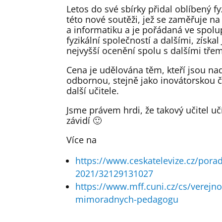
Letos do své sbírky přidal oblíbený fy
této nové soutěži, jež se zaměřuje na
a informatiku a je pořádaná ve spolu
fyzikální společností a dalšími, získa
nejvyšší ocenění spolu s dalšími tře
Cena je udělována těm, kteří jsou na
odbornou, stejně jako inovátorskou či
další učitele.
Jsme právem hrdi, že takový učitel uč
závidí 🙂
Více na
https://www.ceskatelevize.cz/pora
2021/32129131027
https://www.mff.cuni.cz/cs/verejnos
mimoradnych-pedagogu