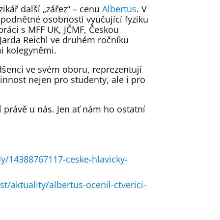
zikář další „zářez“ – cenu
Albertus
. V
 podnětné osobnosti vyučující fyziku
práci s MFF UK, JČMF, Českou
l Jarda Reichl ve druhém ročníku
mi kolegyněmi.
dšenci ve svém oboru, reprezentují
nnost nejen pro studenty, ale i pro
í právě u nás. Jen ať nám ho ostatní
dy/14388767117-ceske-hlavicky-
t/aktuality/albertus-ocenil-ctverici-