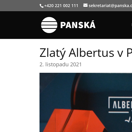
+420 221 002 111
sekretariat@panska.
Zlatý Albertus v 
2. listopadu 2021