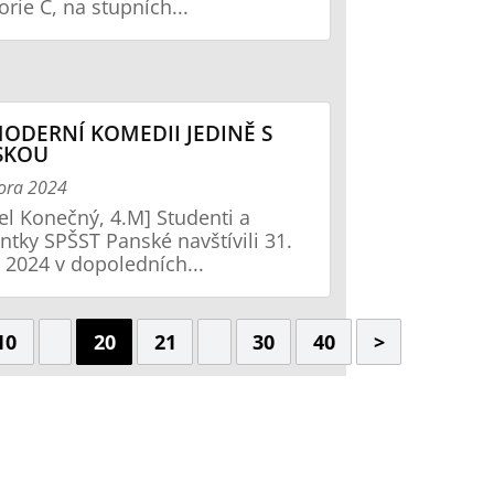
orie C, na stupních...
ODERNÍ KOMEDII JEDINĚ S
SKOU
ora 2024
el Konečný, 4.M] Studenti a
ntky SPŠST Panské navštívili 31.
 2024 v dopoledních...
10
20
21
30
40
>