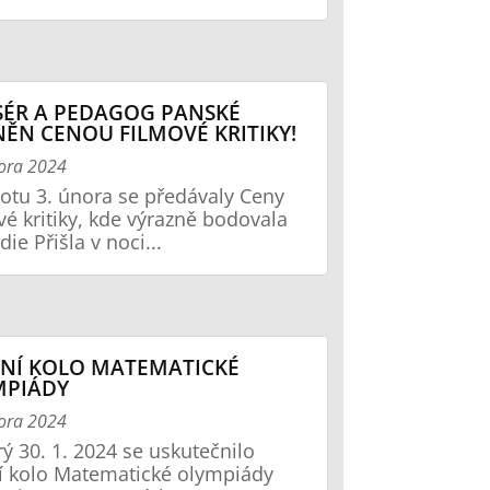
SÉR A PEDAGOG PANSKÉ
ĚN CENOU FILMOVÉ KRITIKY!
ora 2024
otu 3. února se předávaly Ceny
vé kritiky, kde výrazně bodovala
ie Přišla v noci...
NÍ KOLO MATEMATICKÉ
MPIÁDY
ora 2024
rý 30. 1. 2024 se uskutečnilo
í kolo Matematické olympiády