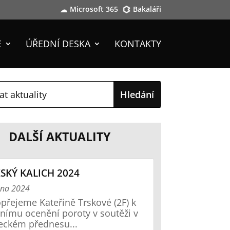
Microsoft 365
Bakaláři
E
ÚŘEDNÍ DESKA
KONTAKTY
DALŠÍ AKTUALITY
SKÝ KALICH 2024
zna 2024
přejeme Kateřině Trskové (2F) k
tnímu ocenění poroty v soutěži v
eckém přednesu...