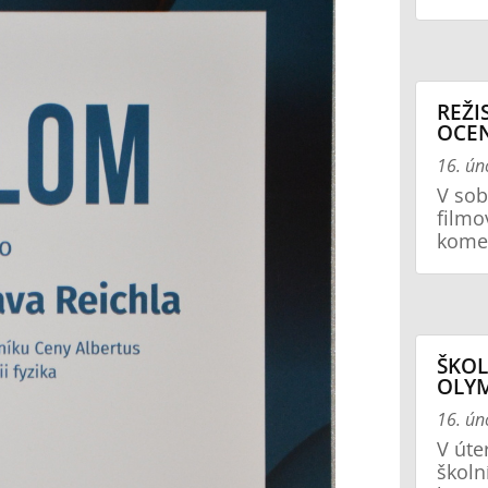
REŽI
OCEN
16. ún
V sob
filmo
komed
ŠKOL
OLY
16. ún
V úte
školn