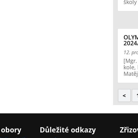
školy
OLYM
2024
12. pr
[Mgr.
kole, 
Matěj
<
 obory
Důležité odkazy
Zřizo