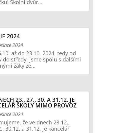
čku! Školní dvůr...
IE 2024
osince 2024
.10. až do 23.10. 2024, tedy od
y do středy, jsme spolu s dalšími
nými žáky ze...
ECH 23., 27., 30. A 31.12. JE
ELÁŘ ŠKOLY MIMO PROVOZ
osince 2024
ujeme, že ve dnech 23.12.,
., 30.12. a 31.12. je kancelář