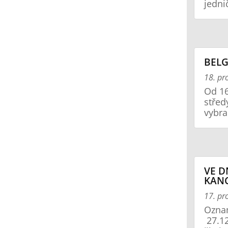
jedni
BELG
18. pr
Od 16
střed
vybra
VE DN
KANC
17. pr
Oznam
27.12