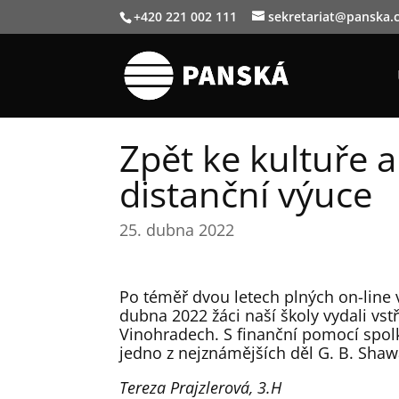
+420 221 002 111
sekretariat@panska.
Zpět ke kultuře 
distanční výuce
25. dubna 2022
Po téměř dvou letech plných on-line v
dubna 2022 žáci naší školy vydali vst
Vinohradech. S finanční pomocí spolk
jedno z nejznámějších děl G. B. Shaw
Tereza Prajzlerová, 3.H