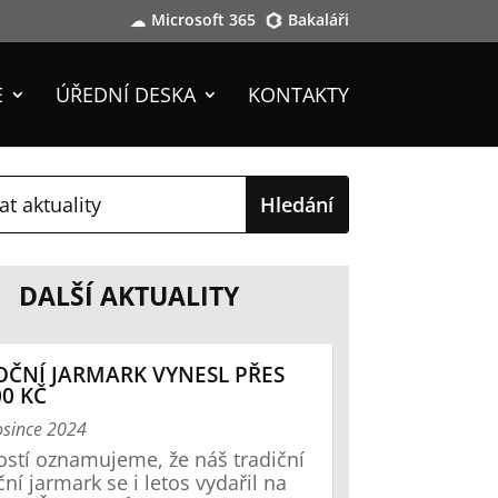
Microsoft 365
Bakaláři
E
ÚŘEDNÍ DESKA
KONTAKTY
DALŠÍ AKTUALITY
ČNÍ JARMARK VYNESL PŘES
00 KČ
osince 2024
ostí oznamujeme, že náš tradiční
ní jarmark se i letos vydařil na