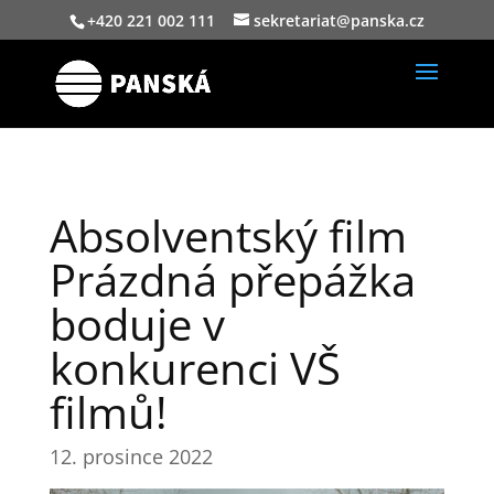
+420 221 002 111
sekretariat@panska.cz
Absolventský film
Prázdná přepážka
boduje v
konkurenci VŠ
filmů!
12. prosince 2022