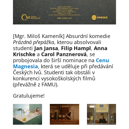
[Mgr. Miloš Kameník] Absurdní komedie
Prázdná přepážka
, kterou absolvovali
studenti
Jan Jansa
,
Filip Hampl
,
Anna
Krischke
a
Carol Panznerová
, se
probojovala do širší nominace na
Cenu
Magnesia
, která se uděluje při předávání
Českých lvů. Studenti tak obstáli v
konkurenci vysokoškolských filmů
(převážně z FAMU).
Gratulujeme!